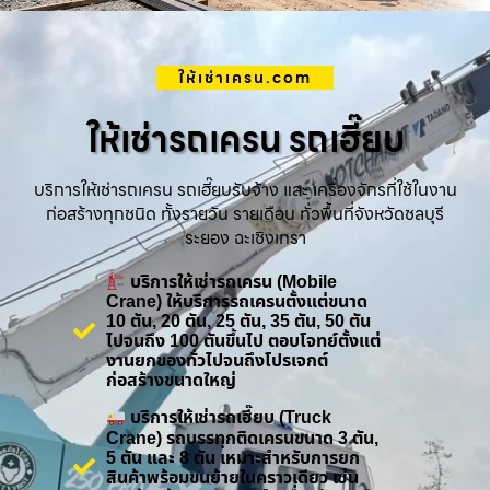
ให้เช่าเครน.com
ให้เช่ารถเครน รถเฮี๊ยบ
บริการให้เช่ารถเครน รถเฮี๊ยบรับจ้าง และ เครื่องจักรที่ใช้ในงาน
ก่อสร้างทุกชนิด ทั้งรายวัน รายเดือน ทั่วพื้นที่จังหวัดชลบุรี
ระยอง ฉะเชิงเทรา
บริการให้เช่ารถเครน (Mobile
Crane) ให้บริการรถเครนตั้งแต่ขนาด
10 ตัน, 20 ตัน, 25 ตัน, 35 ตัน, 50 ตัน
ไปจนถึง 100 ตันขึ้นไป ตอบโจทย์ตั้งแต่
งานยกของทั่วไปจนถึงโปรเจกต์
ก่อสร้างขนาดใหญ่
บริการให้เช่ารถเฮี๊ยบ (Truck
Crane) รถบรรทุกติดเครนขนาด 3 ตัน,
5 ตัน และ 8 ตัน เหมาะสำหรับการยก
สินค้าพร้อมขนย้ายในคราวเดียว เช่น