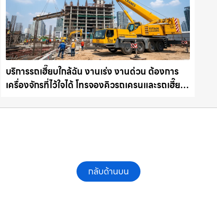
บริการรถเฮี๊ยบใกล้ฉัน งานเร่ง งานด่วน ต้องการ
เครื่องจักรที่ไว้ใจได้ โทรจองคิวรถเครนและรถเฮี๊ยบ
คุณภาพ ให้เช่าเครน.com
กลับด้านบน