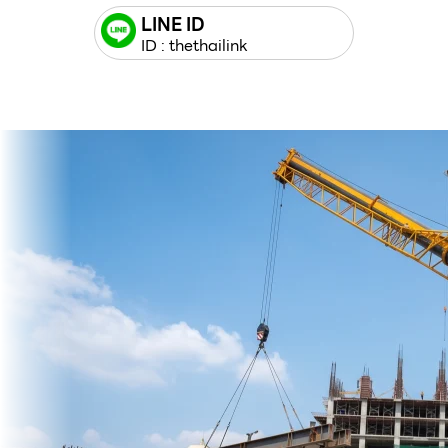
LINE ID
ID : thethailink