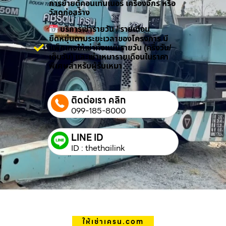
การย้ายตู้คอนเทนเนอร์ เครื่องจักร หรือ
วัสดุก่อสร้าง
บริการเช่ารายวัน / รายเดือน
ยืดหยุ่นตามระยะเวลาของโครงการ มี
แพ็กเกจให้เช่าทั้งแบบรายวัน (ครึ่งวัน/
เต็มวัน) และเช่าเหมารายเดือนในราคา
พิเศษสำหรับผู้รับเหมา
ติดต่อเรา คลิก
099-185-8000
LINE ID
ID : thethailink
ให้เช่าเครน.com