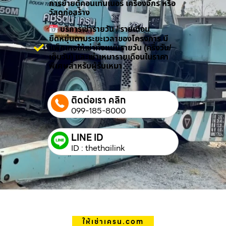
การย้ายตู้คอนเทนเนอร์ เครื่องจักร หรือ
วัสดุก่อสร้าง
บริการเช่ารายวัน / รายเดือน
ยืดหยุ่นตามระยะเวลาของโครงการ มี
แพ็กเกจให้เช่าทั้งแบบรายวัน (ครึ่งวัน/
เต็มวัน) และเช่าเหมารายเดือนในราคา
พิเศษสำหรับผู้รับเหมา
ติดต่อเรา คลิก
099-185-8000
LINE ID
ID : thethailink
ให้เช่าเครน.com