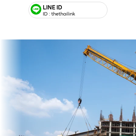
LINE ID
ID : thethailink