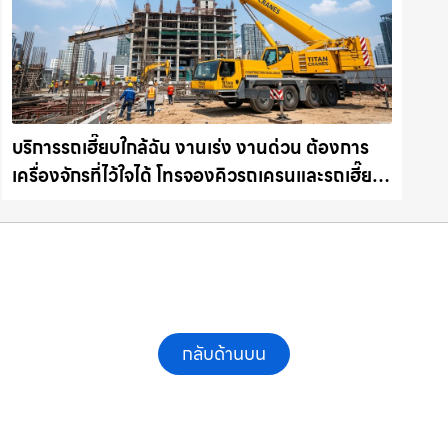
บริการรถเฮี๊ยบใกล้ฉัน งานเร่ง งานด่วน ต้องการ
เครื่องจักรที่ไว้ใจได้ โทรจองคิวรถเครนและรถเฮี๊ยบ
คุณภาพ ให้เช่าเครน.com
กลับด้านบน