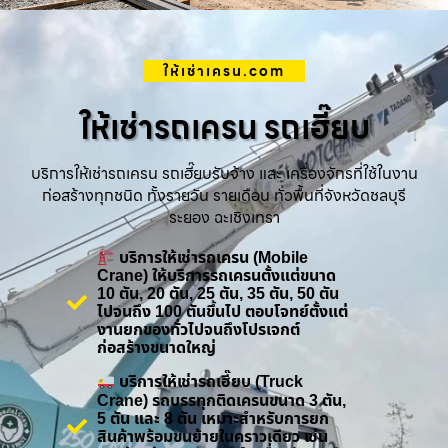
ให้เช่าเครน.com
ให้เช่ารถเครน รถเฮี๊ยบ
บริการให้เช่ารถเครน รถเฮี๊ยบรับจ้าง และ เครื่องจักรที่ใช้ในงาน
ก่อสร้างทุกชนิด ทั้งรายวัน รายเดือน ทั่วพื้นที่จังหวัดชลบุรี
ระยอง ฉะเชิงเทรา
บริการให้เช่ารถเครน (Mobile
Crane) ให้บริการรถเครนตั้งแต่ขนาด
10 ตัน, 20 ตัน, 25 ตัน, 35 ตัน, 50 ตัน
ไปจนถึง 100 ตันขึ้นไป ตอบโจทย์ตั้งแต่
งานยกของทั่วไปจนถึงโปรเจกต์
ก่อสร้างขนาดใหญ่
บริการให้เช่ารถเฮี๊ยบ (Truck
Crane) รถบรรทุกติดเครนขนาด 3 ตัน,
5 ตัน และ 8 ตัน เหมาะสำหรับการยก
สินค้าพร้อมขนย้ายในคราวเดียว เช่น