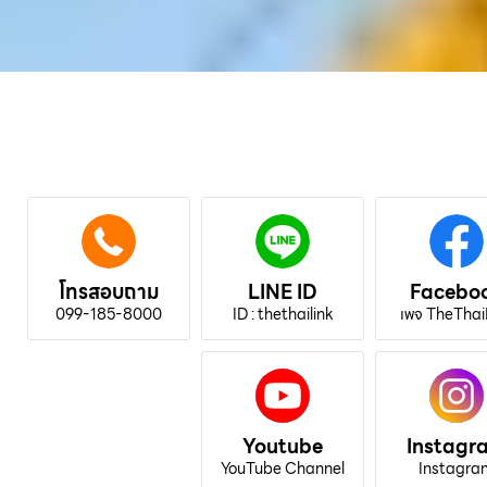
โทรสอบถาม
LINE ID
Facebo
099-185-8000
ID : thethailink
เพจ TheThai
Youtube
Instagr
YouTube Channel
Instagra