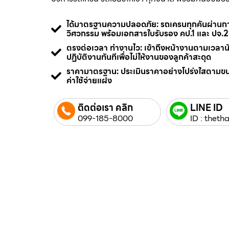
ได้มาตรฐานความปลอดภัย: รถเครนทุกคันผ่า
วิศวกรรม พร้อมเอกสารใบรับรอง คป.1 และ ปจ.2
ตรงต่อเวลา ทำงานไว: เข้าถึงหน้างานตามเวลา
ปฏิบัติงานทันทีเพื่อไม่ให้งานของลูกค้าสะดุด
ราคามาตรฐาน: ประเมินราคาอย่างโปร่งใสตามข
ค่าใช้จ่ายแฝง
ติดต่อเรา คลิก
LINE ID
099-185-8000
ID : thetha