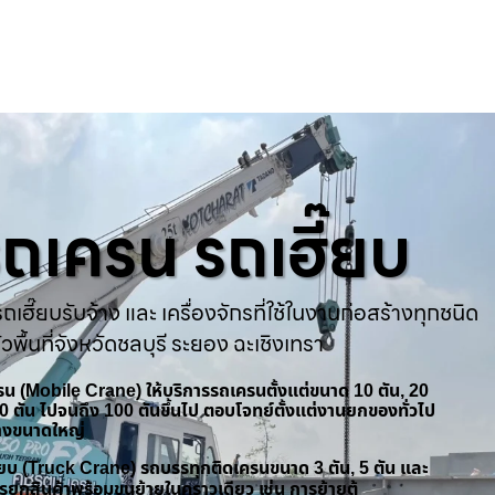
ารถเครน รถเฮี๊ยบ
ถเฮี๊ยบรับจ้าง และ เครื่องจักรที่ใช้ในงานก่อสร้างทุกชนิด
่วพื้นที่จังหวัดชลบุรี ระยอง ฉะเชิงเทรา
ครน (Mobile Crane) ให้บริการรถเครนตั้งแต่ขนาด 10 ตัน, 20
 50 ตัน ไปจนถึง 100 ตันขึ้นไป ตอบโจทย์ตั้งแต่งานยกของทั่วไป
้างขนาดใหญ่
ฮี๊ยบ (Truck Crane) รถบรรทุกติดเครนขนาด 3 ตัน, 5 ตัน และ
รยกสินค้าพร้อมขนย้ายในคราวเดียว เช่น การย้ายตู้