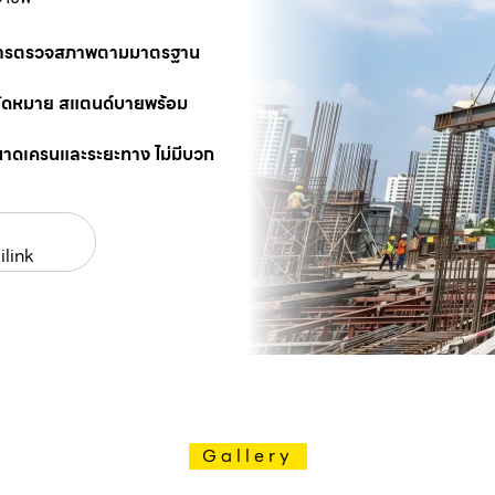
นการตรวจสภาพตามมาตรฐาน
นัดหมาย สแตนด์บายพร้อม
นาดเครนและระยะทาง ไม่มีบวก
ilink
Gallery