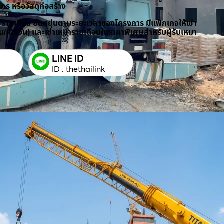
ักร หรือวัสดุก่อสร้าง
/ รายเดือน ยืดหยุ่นตามระยะเวลาของโครงการ มีแพ็กเกจให้เช่า
วัน/เต็มวัน) และเช่าเหมารายเดือนในราคาพิเศษสำหรับผู้รับเหมา
LINE ID
ID : thethailink