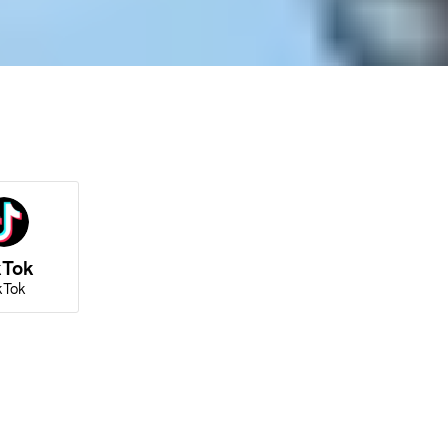
kTok
kTok