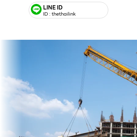
LINE ID
ID : thethailink