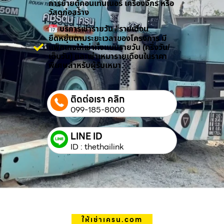
การย้ายตู้คอนเทนเนอร์ เครื่องจักร หรือ
วัสดุก่อสร้าง
บริการเช่ารายวัน / รายเดือน
ยืดหยุ่นตามระยะเวลาของโครงการ มี
แพ็กเกจให้เช่าทั้งแบบรายวัน (ครึ่งวัน/
เต็มวัน) และเช่าเหมารายเดือนในราคา
พิเศษสำหรับผู้รับเหมา
ติดต่อเรา คลิก
099-185-8000
LINE ID
ID : thethailink
ให้เช่าเครน.com