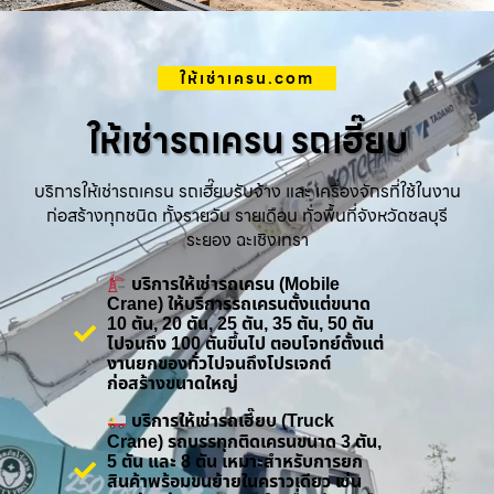
ให้เช่าเครน.com
ให้เช่ารถเครน รถเฮี๊ยบ
บริการให้เช่ารถเครน รถเฮี๊ยบรับจ้าง และ เครื่องจักรที่ใช้ในงาน
ก่อสร้างทุกชนิด ทั้งรายวัน รายเดือน ทั่วพื้นที่จังหวัดชลบุรี
ระยอง ฉะเชิงเทรา
บริการให้เช่ารถเครน (Mobile
Crane) ให้บริการรถเครนตั้งแต่ขนาด
10 ตัน, 20 ตัน, 25 ตัน, 35 ตัน, 50 ตัน
ไปจนถึง 100 ตันขึ้นไป ตอบโจทย์ตั้งแต่
งานยกของทั่วไปจนถึงโปรเจกต์
ก่อสร้างขนาดใหญ่
บริการให้เช่ารถเฮี๊ยบ (Truck
Crane) รถบรรทุกติดเครนขนาด 3 ตัน,
5 ตัน และ 8 ตัน เหมาะสำหรับการยก
สินค้าพร้อมขนย้ายในคราวเดียว เช่น