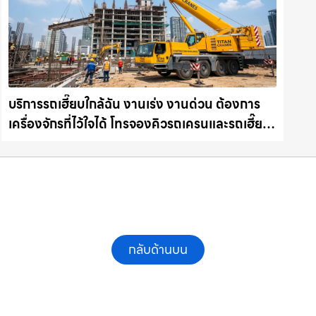
บริการรถเฮี๊ยบใกล้ฉัน งานเร่ง งานด่วน ต้องการ
เครื่องจักรที่ไว้ใจได้ โทรจองคิวรถเครนและรถเฮี๊ยบ
คุณภาพ ให้เช่าเครน.com
กลับด้านบน