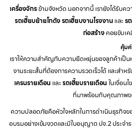
เครื่องจักร
ข้ามจังหวัด นอกจากนี้ เรายังได้รับคว
รถเฮี๊ยบย้ายโกดัง
รถเฮี๊ยบงานโรงงาน
และ
รถ
ก่อสร้าง
คอยขับเคลื
คุ้ม
เราให้ความสำคัญกับความยืดหยุ่นของลูกค้าเป็น
งานระยะสั้นที่ต้องการความรวดเร็วได้ และสำหร
เครนรายเดือน
และ
รถเฮี๊ยบรายเดือน
ในเงื่อนไ
ที่มาพร้อมกับคุณภาพของ
ความปลอดภัยคือหัวใจหลักในการดำเนินธุรกิจของ
อบรมอย่างเข้มงวดและมีใบอนุญาต ปจ.2 ประจำรถทุ