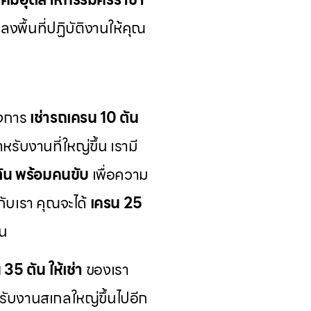
งพื้นที่ปฏิบัติงานให้คุณ
องการ
เช่ารถเครน 10 ตัน
หรับงานที่ใหญ่ขึ้น เรามี
ัน พร้อมคนขับ
เพื่อความ
ับเรา คุณจะได้
เครน 25
้น
35 ตัน ให้เช่า
ของเรา
ับงานสเกลใหญ่ขึ้นไปอีก