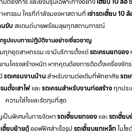
ามต้องการ และยังมีรุ่นเฉพาะทางอย่าง
เฮี๊ยบ 10 ล้อ 
สาหกรรม ใครที่กำลังมองหาสถานที่
เช่ารถเฮี๊ยบ 10 ล้
คนขับ
สแตนด์บายพร้อมลุยทุกสถานการณ์
ุกรูปแบบการปฏิบัติงานอย่างเชี่ยวชาญ
มทุกอุตสาหกรรม เรามีบริการตั้งแต่
รถเครนยกของ
ท
านโครงสร้างหนัก หากคุณต้องการติดตั้งเครื่องจักรใ
มี
รถเครนงานบ้าน
สำหรับงานต่อเติมที่พักอาศัย
รถเ
รนตั้งเสาไฟ
และ
รถเครนสำหรับงานก่อสร้าง
ทุกประเ
ความใส่ใจและรัดกุมที่สุด
ญเป็นพิเศษในการจัดหา
รถเฮี๊ยบยกของ
และ
รถเฮี๊ยบ
เฮี๊ยบย้ายตู้
ออฟฟิศสำเร็จรูป
รถเฮี๊ยบยกเหล็ก
ในไซต