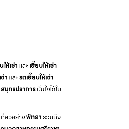
นให้เช่า
และ
เฮี๊ยบให้เช่า
ช่า
และ
รถเฮี๊ยบให้เช่า
ะ
สมุทรปราการ
มั่นใจได้ใน
ที่ยวอย่าง
พัทยา
รวมถึง
ิคมอุตสาหกรรมศรีราชา