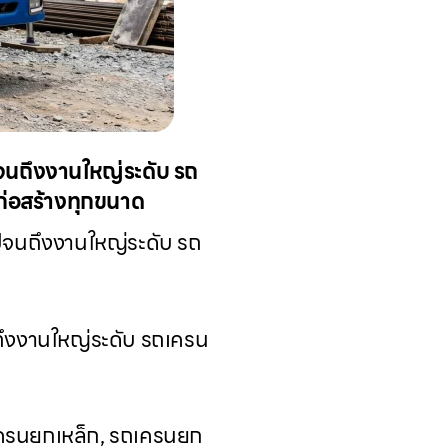
ไปจนถึงงานใหญ่ระดับ รถ
รก่อสร้างทุกขนาด
 ไปจนถึงงานใหญ่ระดับ รถ
จนถึงงานใหญ่ระดับ รถเครน
ถเครนยกเหล็ก, รถเครนยก