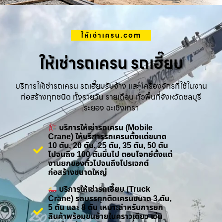
ให้เช่าเครน.com
ให้เช่ารถเครน รถเฮี๊ยบ
บริการให้เช่ารถเครน รถเฮี๊ยบรับจ้าง และ เครื่องจักรที่ใช้ในงาน
ก่อสร้างทุกชนิด ทั้งรายวัน รายเดือน ทั่วพื้นที่จังหวัดชลบุรี
ระยอง ฉะเชิงเทรา
บริการให้เช่ารถเครน (Mobile
Crane) ให้บริการรถเครนตั้งแต่ขนาด
10 ตัน, 20 ตัน, 25 ตัน, 35 ตัน, 50 ตัน
ไปจนถึง 100 ตันขึ้นไป ตอบโจทย์ตั้งแต่
งานยกของทั่วไปจนถึงโปรเจกต์
ก่อสร้างขนาดใหญ่
บริการให้เช่ารถเฮี๊ยบ (Truck
Crane) รถบรรทุกติดเครนขนาด 3 ตัน,
5 ตัน และ 8 ตัน เหมาะสำหรับการยก
สินค้าพร้อมขนย้ายในคราวเดียว เช่น