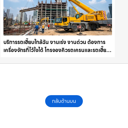
บริการรถเฮี๊ยบใกล้ฉัน งานเร่ง งานด่วน ต้องการ
เครื่องจักรที่ไว้ใจได้ โทรจองคิวรถเครนและรถเฮี๊ยบ
คุณภาพ ให้เช่าเครน.com
กลับด้านบน