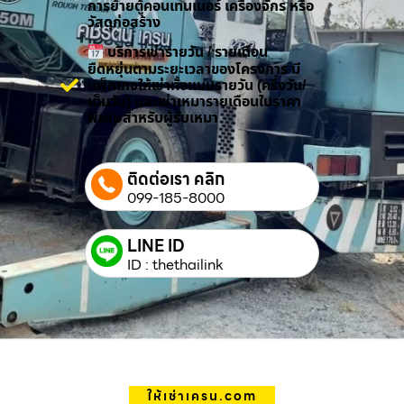
การย้ายตู้คอนเทนเนอร์ เครื่องจักร หรือ
วัสดุก่อสร้าง
บริการเช่ารายวัน / รายเดือน
ยืดหยุ่นตามระยะเวลาของโครงการ มี
แพ็กเกจให้เช่าทั้งแบบรายวัน (ครึ่งวัน/
เต็มวัน) และเช่าเหมารายเดือนในราคา
พิเศษสำหรับผู้รับเหมา
ติดต่อเรา คลิก
099-185-8000
LINE ID
ID : thethailink
ให้เช่าเครน.com