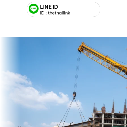
LINE ID
ID : thethailink