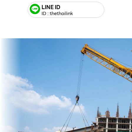
LINE ID
ID : thethailink