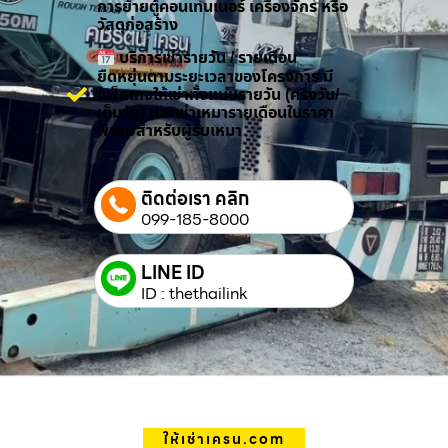
การย้ายตู้คอนเทนเนอร์ เครื่องจักร หรือ
วัสดุก่อสร้าง
บริการเช่ารายวัน / รายเดือน
ยืดหยุ่นตามระยะเวลาของโครงการ มี
แพ็กเกจให้เช่าทั้งแบบรายวัน (ครึ่งวัน/
เต็มวัน) และเช่าเหมารายเดือนในราคา
พิเศษสำหรับผู้รับเหมา
ติดต่อเรา คลิก
099-185-8000
LINE ID
ID : thethailink
ให้เช่าเครน.com