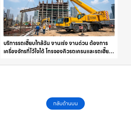
บริการรถเฮี๊ยบใกล้ฉัน งานเร่ง งานด่วน ต้องการ
เครื่องจักรที่ไว้ใจได้ โทรจองคิวรถเครนและรถเฮี๊ยบ
คุณภาพ ให้เช่าเครน.com
กลับด้านบน