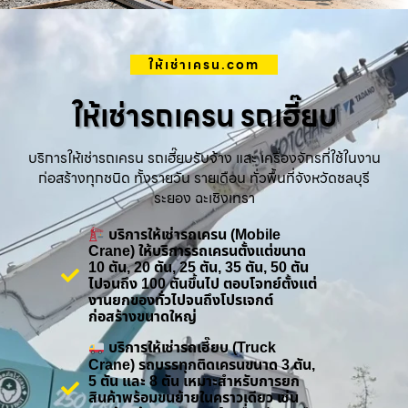
ให้เช่าเครน.com
ให้เช่ารถเครน รถเฮี๊ยบ
บริการให้เช่ารถเครน รถเฮี๊ยบรับจ้าง และ เครื่องจักรที่ใช้ในงาน
ก่อสร้างทุกชนิด ทั้งรายวัน รายเดือน ทั่วพื้นที่จังหวัดชลบุรี
ระยอง ฉะเชิงเทรา
บริการให้เช่ารถเครน (Mobile
Crane) ให้บริการรถเครนตั้งแต่ขนาด
10 ตัน, 20 ตัน, 25 ตัน, 35 ตัน, 50 ตัน
ไปจนถึง 100 ตันขึ้นไป ตอบโจทย์ตั้งแต่
งานยกของทั่วไปจนถึงโปรเจกต์
ก่อสร้างขนาดใหญ่
บริการให้เช่ารถเฮี๊ยบ (Truck
Crane) รถบรรทุกติดเครนขนาด 3 ตัน,
5 ตัน และ 8 ตัน เหมาะสำหรับการยก
สินค้าพร้อมขนย้ายในคราวเดียว เช่น