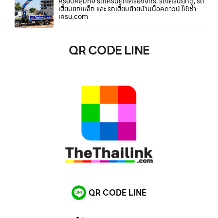
ครอบคลุมทั้ง รถเครนยกเครื่องจักร, รถเครนยกตู้, รถ
เฮี๊ยบยกเหล็ก และ รถเฮี๊ยบย้ายบ้านน็อคดาวน์ ให้เช่า
เครน.com
QR CODE LINE
QR CODE LINE