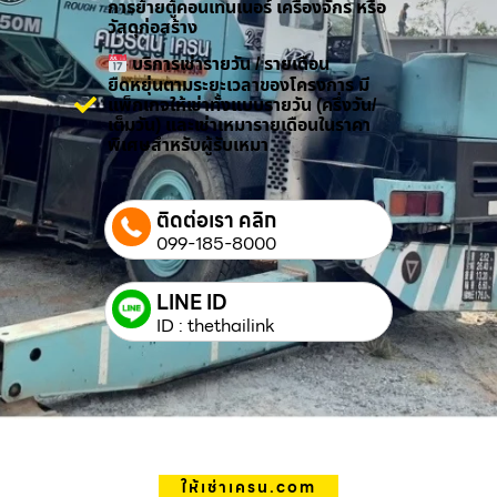
การย้ายตู้คอนเทนเนอร์ เครื่องจักร หรือ
วัสดุก่อสร้าง
บริการเช่ารายวัน / รายเดือน
ยืดหยุ่นตามระยะเวลาของโครงการ มี
แพ็กเกจให้เช่าทั้งแบบรายวัน (ครึ่งวัน/
เต็มวัน) และเช่าเหมารายเดือนในราคา
พิเศษสำหรับผู้รับเหมา
ติดต่อเรา คลิก
099-185-8000
LINE ID
ID : thethailink
ให้เช่าเครน.com