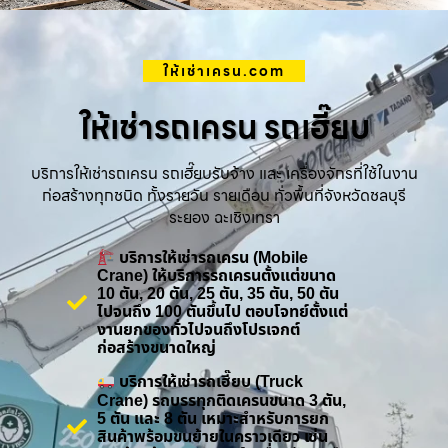
ให้เช่าเครน.com
ให้เช่ารถเครน รถเฮี๊ยบ
บริการให้เช่ารถเครน รถเฮี๊ยบรับจ้าง และ เครื่องจักรที่ใช้ในงาน
ก่อสร้างทุกชนิด ทั้งรายวัน รายเดือน ทั่วพื้นที่จังหวัดชลบุรี
ระยอง ฉะเชิงเทรา
บริการให้เช่ารถเครน (Mobile
Crane) ให้บริการรถเครนตั้งแต่ขนาด
10 ตัน, 20 ตัน, 25 ตัน, 35 ตัน, 50 ตัน
ไปจนถึง 100 ตันขึ้นไป ตอบโจทย์ตั้งแต่
งานยกของทั่วไปจนถึงโปรเจกต์
ก่อสร้างขนาดใหญ่
บริการให้เช่ารถเฮี๊ยบ (Truck
Crane) รถบรรทุกติดเครนขนาด 3 ตัน,
5 ตัน และ 8 ตัน เหมาะสำหรับการยก
สินค้าพร้อมขนย้ายในคราวเดียว เช่น