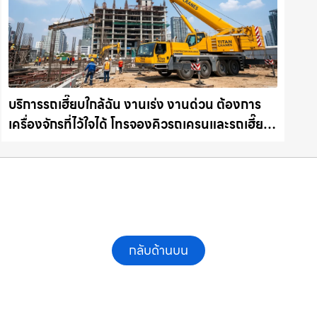
บริการรถเฮี๊ยบใกล้ฉัน งานเร่ง งานด่วน ต้องการ
เครื่องจักรที่ไว้ใจได้ โทรจองคิวรถเครนและรถเฮี๊ยบ
คุณภาพ ให้เช่าเครน.com
กลับด้านบน