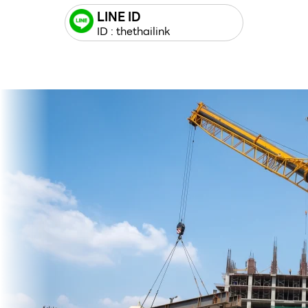
LINE ID
ID : thethailink