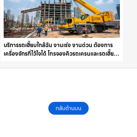
บริการรถเฮี๊ยบใกล้ฉัน งานเร่ง งานด่วน ต้องการ
เครื่องจักรที่ไว้ใจได้ โทรจองคิวรถเครนและรถเฮี๊ยบ
คุณภาพ ให้เช่าเครน.com
กลับด้านบน