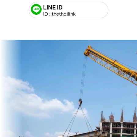
LINE ID
ID : thethailink