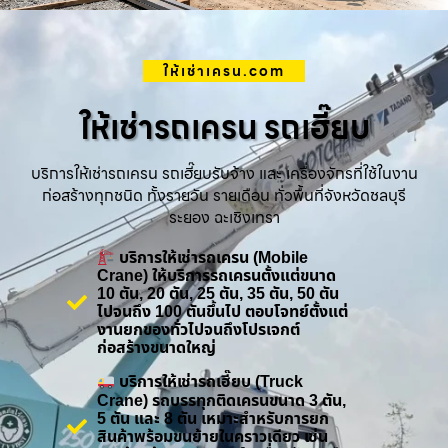
ให้เช่าเครน.com
ให้เช่ารถเครน รถเฮี๊ยบ
บริการให้เช่ารถเครน รถเฮี๊ยบรับจ้าง และ เครื่องจักรที่ใช้ในงาน
ก่อสร้างทุกชนิด ทั้งรายวัน รายเดือน ทั่วพื้นที่จังหวัดชลบุรี
ระยอง ฉะเชิงเทรา
บริการให้เช่ารถเครน (Mobile
Crane) ให้บริการรถเครนตั้งแต่ขนาด
10 ตัน, 20 ตัน, 25 ตัน, 35 ตัน, 50 ตัน
ไปจนถึง 100 ตันขึ้นไป ตอบโจทย์ตั้งแต่
งานยกของทั่วไปจนถึงโปรเจกต์
ก่อสร้างขนาดใหญ่
บริการให้เช่ารถเฮี๊ยบ (Truck
Crane) รถบรรทุกติดเครนขนาด 3 ตัน,
5 ตัน และ 8 ตัน เหมาะสำหรับการยก
สินค้าพร้อมขนย้ายในคราวเดียว เช่น