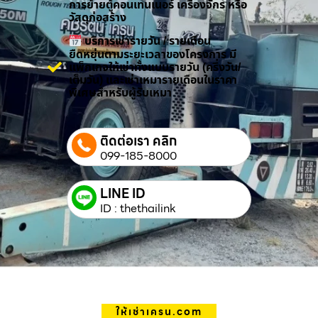
การย้ายตู้คอนเทนเนอร์ เครื่องจักร หรือ
วัสดุก่อสร้าง
บริการเช่ารายวัน / รายเดือน
ยืดหยุ่นตามระยะเวลาของโครงการ มี
แพ็กเกจให้เช่าทั้งแบบรายวัน (ครึ่งวัน/
เต็มวัน) และเช่าเหมารายเดือนในราคา
พิเศษสำหรับผู้รับเหมา
ติดต่อเรา คลิก
099-185-8000
LINE ID
ID : thethailink
ให้เช่าเครน.com