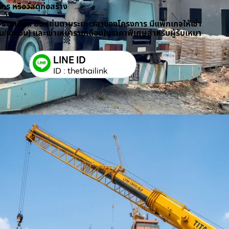
ักร หรือวัสดุก่อสร้าง
/ รายเดือน ยืดหยุ่นตามระยะเวลาของโครงการ มีแพ็กเกจให้เช่า
วัน/เต็มวัน) และเช่าเหมารายเดือนในราคาพิเศษสำหรับผู้รับเหมา
LINE ID
ID : thethailink