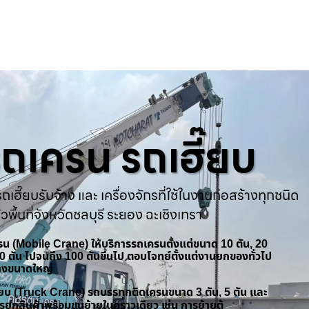
ารถเครน รถเฮี๊ยบ
ถเฮี๊ยบรับจ้าง และ เครื่องจักรที่ใช้ในงานก่อสร้างทุกชนิด
่วพื้นที่จังหวัดชลบุรี ระยอง ฉะเชิงเทรา
ครน (Mobile Crane) ให้บริการรถเครนตั้งแต่ขนาด 10 ตัน, 20
 50 ตัน ไปจนถึง 100 ตันขึ้นไป ตอบโจทย์ตั้งแต่งานยกของทั่วไป
้างขนาดใหญ่
ฮี๊ยบ (Truck Crane) รถบรรทุกติดเครนขนาด 3 ตัน, 5 ตัน และ
รยกสินค้าพร้อมขนย้ายในคราวเดียว เช่น การย้ายตู้