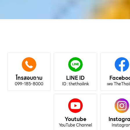
โทรสอบถาม
LINE ID
Facebo
099-185-8000
ID : thethailink
เพจ TheThai
Youtube
Instagr
YouTube Channel
Instagra