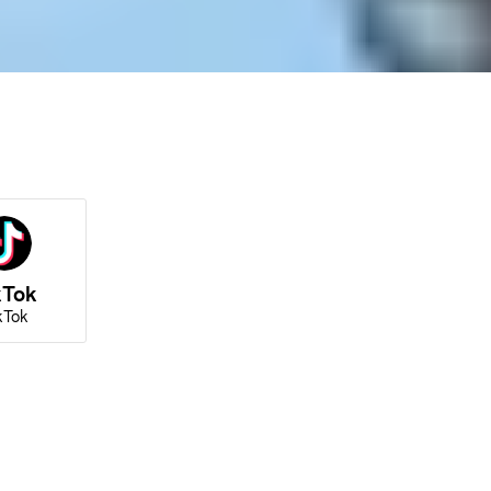
kTok
kTok