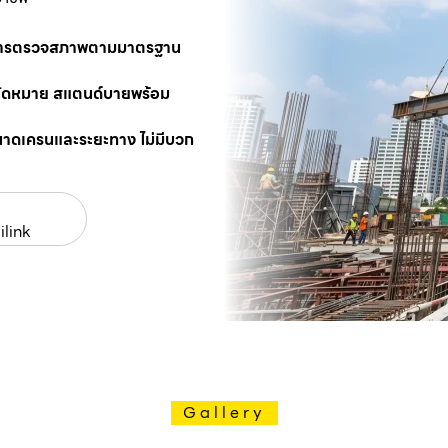
นการตรวจสภาพตามมาตรฐาน
นัดหมาย สแตนด์บายพร้อม
นาดเครนและระยะทาง ไม่มีบวก
ilink
Gallery