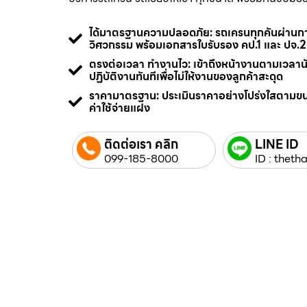
ได้มาตรฐานความปลอดภัย: รถเครนทุกคันผ่า
วิศวกรรม พร้อมเอกสารใบรับรอง คป.1 และ ปจ.2
ตรงต่อเวลา ทำงานไว: เข้าถึงหน้างานตามเวลา
ปฏิบัติงานทันทีเพื่อไม่ให้งานของลูกค้าสะดุด
ราคามาตรฐาน: ประเมินราคาอย่างโปร่งใสตามข
ค่าใช้จ่ายแฝง
ติดต่อเรา คลิก
LINE ID
099-185-8000
ID : thetha