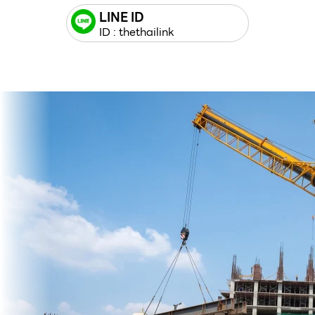
LINE ID
ID : thethailink