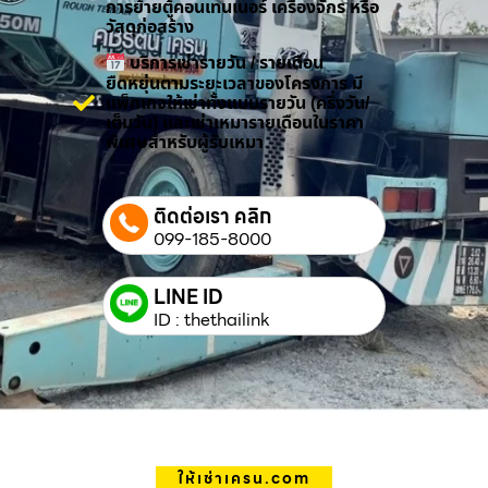
การย้ายตู้คอนเทนเนอร์ เครื่องจักร หรือ
วัสดุก่อสร้าง
บริการเช่ารายวัน / รายเดือน
ยืดหยุ่นตามระยะเวลาของโครงการ มี
แพ็กเกจให้เช่าทั้งแบบรายวัน (ครึ่งวัน/
เต็มวัน) และเช่าเหมารายเดือนในราคา
พิเศษสำหรับผู้รับเหมา
ติดต่อเรา คลิก
099-185-8000
LINE ID
ID : thethailink
ให้เช่าเครน.com