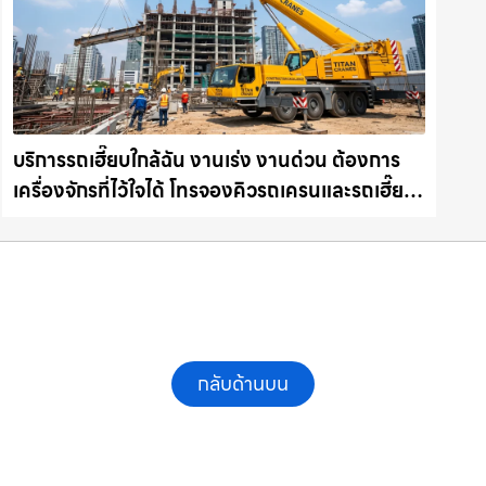
บริการรถเฮี๊ยบใกล้ฉัน งานเร่ง งานด่วน ต้องการ
เครื่องจักรที่ไว้ใจได้ โทรจองคิวรถเครนและรถเฮี๊ยบ
คุณภาพ ให้เช่าเครน.com
กลับด้านบน