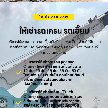
ให้เช่าเครน.com
ให้เช่ารถเครน รถเฮี๊ยบ
บริการให้เช่ารถเครน รถเฮี๊ยบรับจ้าง และ เครื่องจักรที่ใช้ในงาน
ก่อสร้างทุกชนิด ทั้งรายวัน รายเดือน ทั่วพื้นที่จังหวัดชลบุรี
ระยอง ฉะเชิงเทรา
บริการให้เช่ารถเครน (Mobile
Crane) ให้บริการรถเครนตั้งแต่ขนาด
10 ตัน, 20 ตัน, 25 ตัน, 35 ตัน, 50 ตัน
ไปจนถึง 100 ตันขึ้นไป ตอบโจทย์ตั้งแต่
งานยกของทั่วไปจนถึงโปรเจกต์
ก่อสร้างขนาดใหญ่
บริการให้เช่ารถเฮี๊ยบ (Truck
Crane) รถบรรทุกติดเครนขนาด 3 ตัน,
5 ตัน และ 8 ตัน เหมาะสำหรับการยก
สินค้าพร้อมขนย้ายในคราวเดียว เช่น