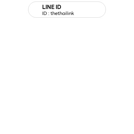
LINE ID
ID : thethailink