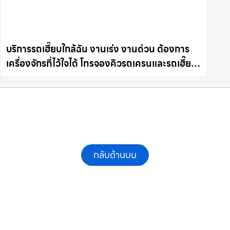
บริการรถเฮี๊ยบใกล้ฉัน งานเร่ง งานด่วน ต้องการ
เครื่องจักรที่ไว้ใจได้ โทรจองคิวรถเครนและรถเฮี๊ยบ
คุณภาพ ให้เช่าเครน.com
กลับด้านบน