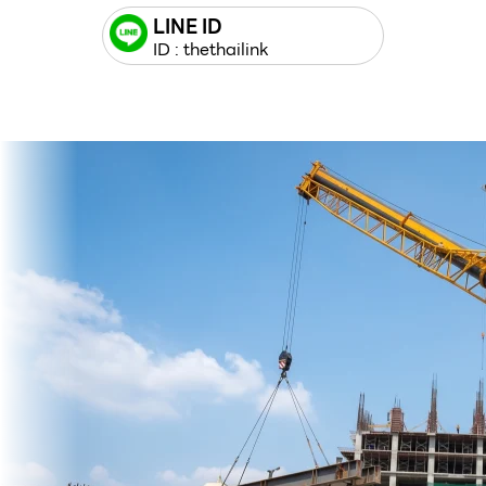
LINE ID
ID : thethailink