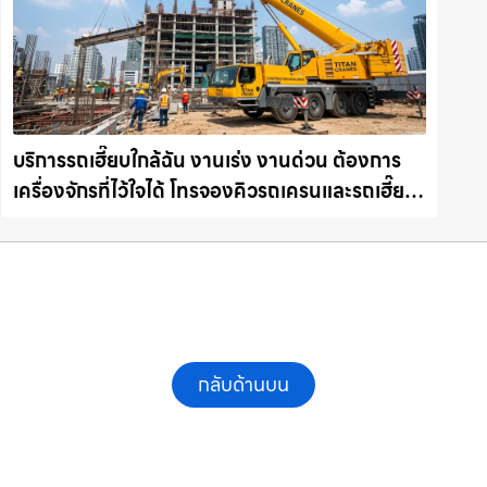
บริการรถเฮี๊ยบใกล้ฉัน งานเร่ง งานด่วน ต้องการ
เครื่องจักรที่ไว้ใจได้ โทรจองคิวรถเครนและรถเฮี๊ยบ
คุณภาพ ให้เช่าเครน.com
กลับด้านบน