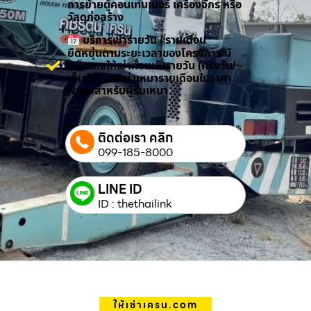
การย้ายตู้คอนเทนเนอร์ เครื่องจักร หรือ
วัสดุก่อสร้าง
บริการเช่ารายวัน / รายเดือน
ยืดหยุ่นตามระยะเวลาของโครงการ มี
แพ็กเกจให้เช่าทั้งแบบรายวัน (ครึ่งวัน/
เต็มวัน) และเช่าเหมารายเดือนในราคา
พิเศษสำหรับผู้รับเหมา
ติดต่อเรา คลิก
099-185-8000
LINE ID
ID : thethailink
ให้เช่าเครน.com