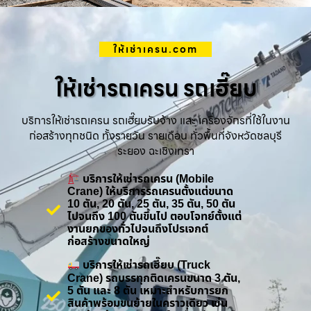
ให้เช่าเครน.com
ให้เช่ารถเครน รถเฮี๊ยบ
บริการให้เช่ารถเครน รถเฮี๊ยบรับจ้าง และ เครื่องจักรที่ใช้ในงาน
ก่อสร้างทุกชนิด ทั้งรายวัน รายเดือน ทั่วพื้นที่จังหวัดชลบุรี
ระยอง ฉะเชิงเทรา
บริการให้เช่ารถเครน (Mobile
Crane) ให้บริการรถเครนตั้งแต่ขนาด
10 ตัน, 20 ตัน, 25 ตัน, 35 ตัน, 50 ตัน
ไปจนถึง 100 ตันขึ้นไป ตอบโจทย์ตั้งแต่
งานยกของทั่วไปจนถึงโปรเจกต์
ก่อสร้างขนาดใหญ่
บริการให้เช่ารถเฮี๊ยบ (Truck
Crane) รถบรรทุกติดเครนขนาด 3 ตัน,
5 ตัน และ 8 ตัน เหมาะสำหรับการยก
สินค้าพร้อมขนย้ายในคราวเดียว เช่น