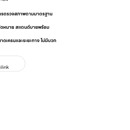
นการตรวจสภาพตามมาตรฐาน
นัดหมาย สแตนด์บายพร้อม
นาดเครนและระยะทาง ไม่มีบวก
ilink