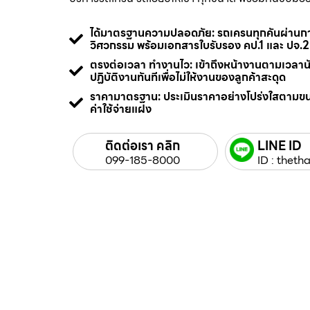
ได้มาตรฐานความปลอดภัย: รถเครนทุกคันผ่า
วิศวกรรม พร้อมเอกสารใบรับรอง คป.1 และ ปจ.2
ตรงต่อเวลา ทำงานไว: เข้าถึงหน้างานตามเวลา
ปฏิบัติงานทันทีเพื่อไม่ให้งานของลูกค้าสะดุด
ราคามาตรฐาน: ประเมินราคาอย่างโปร่งใสตามข
ค่าใช้จ่ายแฝง
ติดต่อเรา คลิก
LINE ID
099-185-8000
ID : thetha