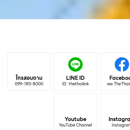
โทรสอบถาม
LINE ID
Facebo
099-185-8000
ID : thethailink
เพจ TheThai
Youtube
Instagr
YouTube Channel
Instagra