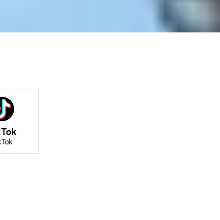
kTok
kTok