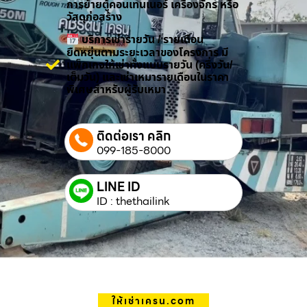
การย้ายตู้คอนเทนเนอร์ เครื่องจักร หรือ
วัสดุก่อสร้าง
บริการเช่ารายวัน / รายเดือน
ยืดหยุ่นตามระยะเวลาของโครงการ มี
แพ็กเกจให้เช่าทั้งแบบรายวัน (ครึ่งวัน/
เต็มวัน) และเช่าเหมารายเดือนในราคา
พิเศษสำหรับผู้รับเหมา
ติดต่อเรา คลิก
099-185-8000
LINE ID
ID : thethailink
ให้เช่าเครน.com