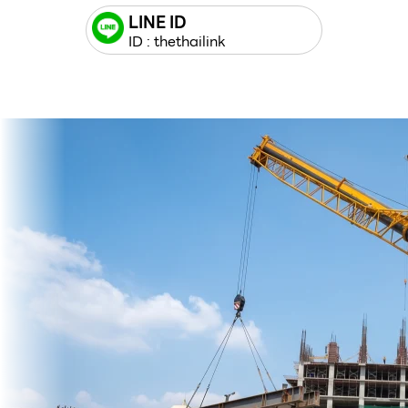
LINE ID
ID : thethailink