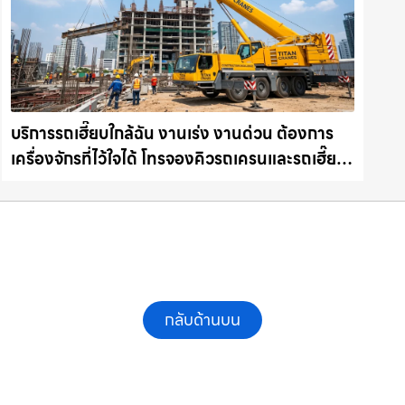
บริการรถเฮี๊ยบใกล้ฉัน งานเร่ง งานด่วน ต้องการ
เครื่องจักรที่ไว้ใจได้ โทรจองคิวรถเครนและรถเฮี๊ยบ
คุณภาพ ให้เช่าเครน.com
กลับด้านบน