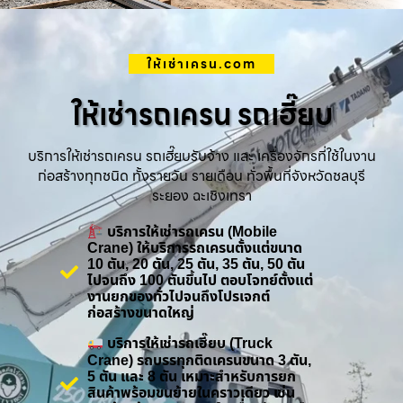
ให้เช่าเครน.com
ให้เช่ารถเครน รถเฮี๊ยบ
บริการให้เช่ารถเครน รถเฮี๊ยบรับจ้าง และ เครื่องจักรที่ใช้ในงาน
ก่อสร้างทุกชนิด ทั้งรายวัน รายเดือน ทั่วพื้นที่จังหวัดชลบุรี
ระยอง ฉะเชิงเทรา
บริการให้เช่ารถเครน (Mobile
Crane) ให้บริการรถเครนตั้งแต่ขนาด
10 ตัน, 20 ตัน, 25 ตัน, 35 ตัน, 50 ตัน
ไปจนถึง 100 ตันขึ้นไป ตอบโจทย์ตั้งแต่
งานยกของทั่วไปจนถึงโปรเจกต์
ก่อสร้างขนาดใหญ่
บริการให้เช่ารถเฮี๊ยบ (Truck
Crane) รถบรรทุกติดเครนขนาด 3 ตัน,
5 ตัน และ 8 ตัน เหมาะสำหรับการยก
สินค้าพร้อมขนย้ายในคราวเดียว เช่น