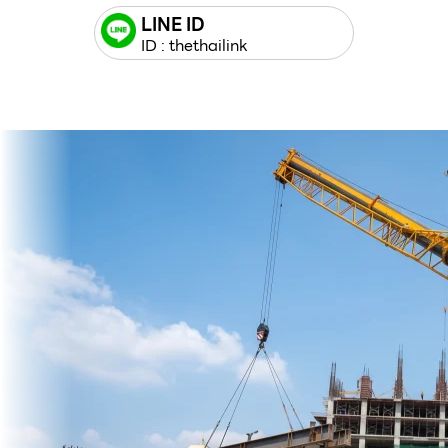
LINE ID
ID : thethailink