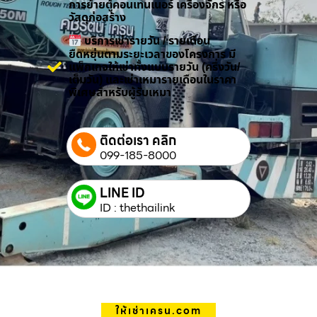
การย้ายตู้คอนเทนเนอร์ เครื่องจักร หรือ
วัสดุก่อสร้าง
บริการเช่ารายวัน / รายเดือน
ยืดหยุ่นตามระยะเวลาของโครงการ มี
แพ็กเกจให้เช่าทั้งแบบรายวัน (ครึ่งวัน/
เต็มวัน) และเช่าเหมารายเดือนในราคา
พิเศษสำหรับผู้รับเหมา
ติดต่อเรา คลิก
099-185-8000
LINE ID
ID : thethailink
ให้เช่าเครน.com