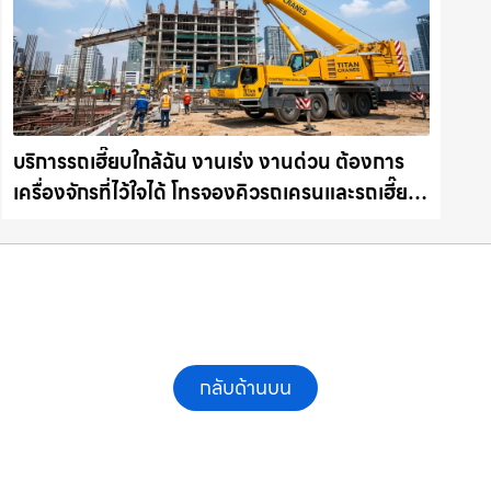
บริการรถเฮี๊ยบใกล้ฉัน งานเร่ง งานด่วน ต้องการ
เครื่องจักรที่ไว้ใจได้ โทรจองคิวรถเครนและรถเฮี๊ยบ
คุณภาพ ให้เช่าเครน.com
กลับด้านบน