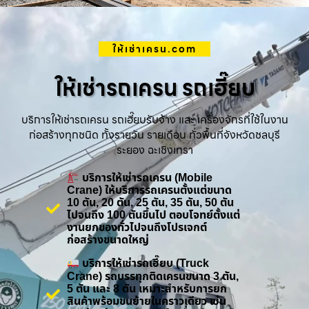
ให้เช่าเครน.com
ให้เช่ารถเครน รถเฮี๊ยบ
บริการให้เช่ารถเครน รถเฮี๊ยบรับจ้าง และ เครื่องจักรที่ใช้ในงาน
ก่อสร้างทุกชนิด ทั้งรายวัน รายเดือน ทั่วพื้นที่จังหวัดชลบุรี
ระยอง ฉะเชิงเทรา
บริการให้เช่ารถเครน (Mobile
Crane) ให้บริการรถเครนตั้งแต่ขนาด
10 ตัน, 20 ตัน, 25 ตัน, 35 ตัน, 50 ตัน
ไปจนถึง 100 ตันขึ้นไป ตอบโจทย์ตั้งแต่
งานยกของทั่วไปจนถึงโปรเจกต์
ก่อสร้างขนาดใหญ่
บริการให้เช่ารถเฮี๊ยบ (Truck
Crane) รถบรรทุกติดเครนขนาด 3 ตัน,
5 ตัน และ 8 ตัน เหมาะสำหรับการยก
สินค้าพร้อมขนย้ายในคราวเดียว เช่น