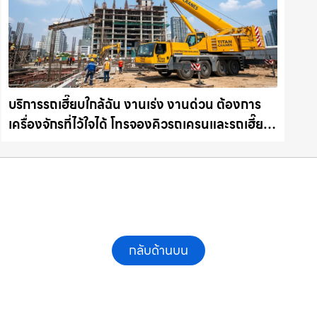
บริการรถเฮี๊ยบใกล้ฉัน งานเร่ง งานด่วน ต้องการ
เครื่องจักรที่ไว้ใจได้ โทรจองคิวรถเครนและรถเฮี๊ยบ
คุณภาพ ให้เช่าเครน.com
กลับด้านบน