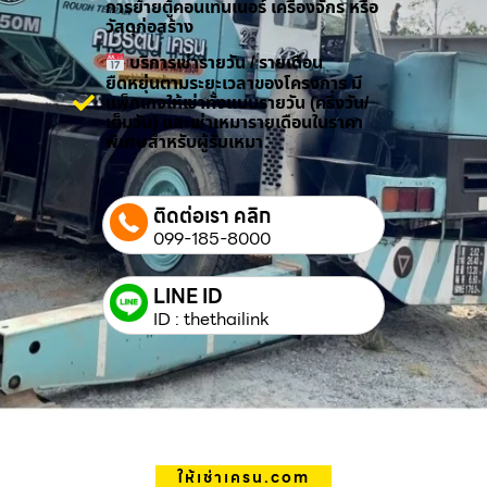
การย้ายตู้คอนเทนเนอร์ เครื่องจักร หรือ
วัสดุก่อสร้าง
บริการเช่ารายวัน / รายเดือน
ยืดหยุ่นตามระยะเวลาของโครงการ มี
แพ็กเกจให้เช่าทั้งแบบรายวัน (ครึ่งวัน/
เต็มวัน) และเช่าเหมารายเดือนในราคา
พิเศษสำหรับผู้รับเหมา
ติดต่อเรา คลิก
099-185-8000
LINE ID
ID : thethailink
ให้เช่าเครน.com