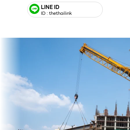
LINE ID
ID : thethailink