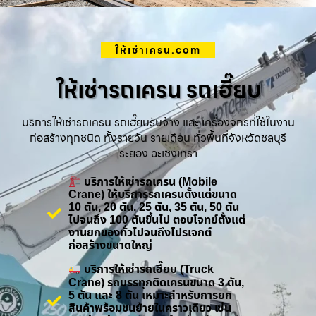
ให้เช่าเครน.com
ให้เช่ารถเครน รถเฮี๊ยบ
บริการให้เช่ารถเครน รถเฮี๊ยบรับจ้าง และ เครื่องจักรที่ใช้ในงาน
ก่อสร้างทุกชนิด ทั้งรายวัน รายเดือน ทั่วพื้นที่จังหวัดชลบุรี
ระยอง ฉะเชิงเทรา
บริการให้เช่ารถเครน (Mobile
Crane) ให้บริการรถเครนตั้งแต่ขนาด
10 ตัน, 20 ตัน, 25 ตัน, 35 ตัน, 50 ตัน
ไปจนถึง 100 ตันขึ้นไป ตอบโจทย์ตั้งแต่
งานยกของทั่วไปจนถึงโปรเจกต์
ก่อสร้างขนาดใหญ่
บริการให้เช่ารถเฮี๊ยบ (Truck
Crane) รถบรรทุกติดเครนขนาด 3 ตัน,
5 ตัน และ 8 ตัน เหมาะสำหรับการยก
สินค้าพร้อมขนย้ายในคราวเดียว เช่น