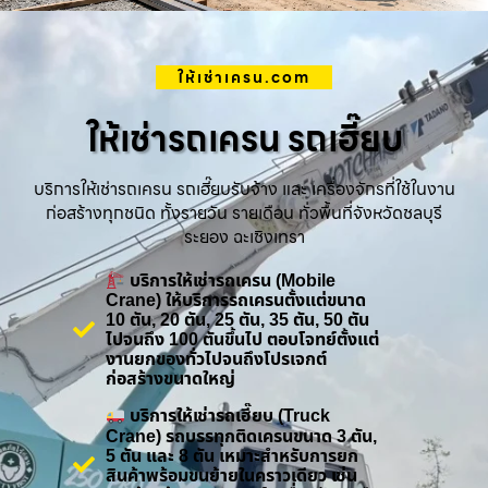
ให้เช่าเครน.com
ให้เช่ารถเครน รถเฮี๊ยบ
บริการให้เช่ารถเครน รถเฮี๊ยบรับจ้าง และ เครื่องจักรที่ใช้ในงาน
ก่อสร้างทุกชนิด ทั้งรายวัน รายเดือน ทั่วพื้นที่จังหวัดชลบุรี
ระยอง ฉะเชิงเทรา
บริการให้เช่ารถเครน (Mobile
Crane) ให้บริการรถเครนตั้งแต่ขนาด
10 ตัน, 20 ตัน, 25 ตัน, 35 ตัน, 50 ตัน
ไปจนถึง 100 ตันขึ้นไป ตอบโจทย์ตั้งแต่
งานยกของทั่วไปจนถึงโปรเจกต์
ก่อสร้างขนาดใหญ่
บริการให้เช่ารถเฮี๊ยบ (Truck
Crane) รถบรรทุกติดเครนขนาด 3 ตัน,
5 ตัน และ 8 ตัน เหมาะสำหรับการยก
สินค้าพร้อมขนย้ายในคราวเดียว เช่น