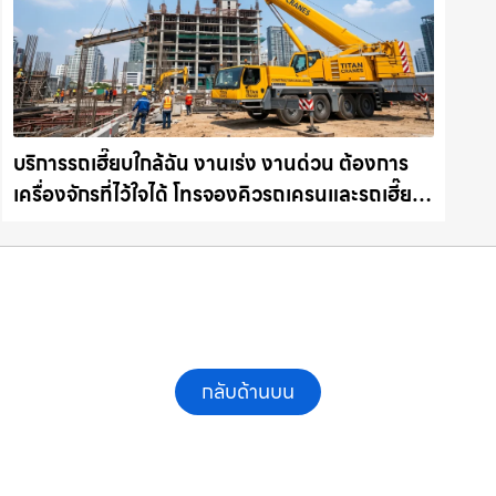
บริการรถเฮี๊ยบใกล้ฉัน งานเร่ง งานด่วน ต้องการ
เครื่องจักรที่ไว้ใจได้ โทรจองคิวรถเครนและรถเฮี๊ยบ
คุณภาพ ให้เช่าเครน.com
กลับด้านบน