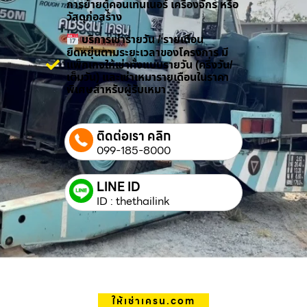
การย้ายตู้คอนเทนเนอร์ เครื่องจักร หรือ
วัสดุก่อสร้าง
บริการเช่ารายวัน / รายเดือน
ยืดหยุ่นตามระยะเวลาของโครงการ มี
แพ็กเกจให้เช่าทั้งแบบรายวัน (ครึ่งวัน/
เต็มวัน) และเช่าเหมารายเดือนในราคา
พิเศษสำหรับผู้รับเหมา
ติดต่อเรา คลิก
099-185-8000
LINE ID
ID : thethailink
ให้เช่าเครน.com