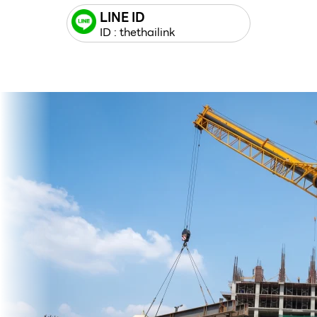
LINE ID
ID : thethailink