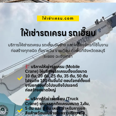
ให้เช่าเครน.com
ให้เช่ารถเครน รถเฮี๊ยบ
บริการให้เช่ารถเครน รถเฮี๊ยบรับจ้าง และ เครื่องจักรที่ใช้ในงาน
ก่อสร้างทุกชนิด ทั้งรายวัน รายเดือน ทั่วพื้นที่จังหวัดชลบุรี
ระยอง ฉะเชิงเทรา
บริการให้เช่ารถเครน (Mobile
Crane) ให้บริการรถเครนตั้งแต่ขนาด
10 ตัน, 20 ตัน, 25 ตัน, 35 ตัน, 50 ตัน
ไปจนถึง 100 ตันขึ้นไป ตอบโจทย์ตั้งแต่
งานยกของทั่วไปจนถึงโปรเจกต์
ก่อสร้างขนาดใหญ่
บริการให้เช่ารถเฮี๊ยบ (Truck
Crane) รถบรรทุกติดเครนขนาด 3 ตัน,
5 ตัน และ 8 ตัน เหมาะสำหรับการยก
สินค้าพร้อมขนย้ายในคราวเดียว เช่น