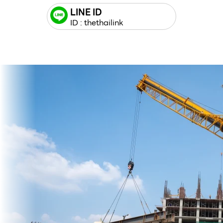
LINE ID
ID : thethailink