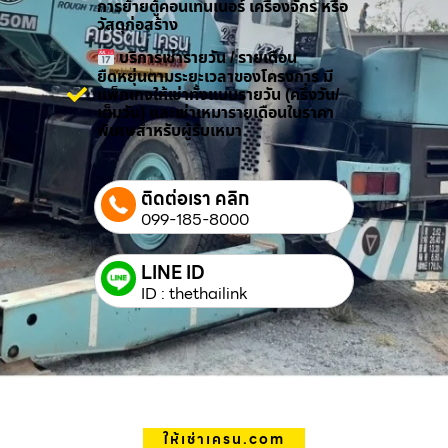
การย้ายตู้คอนเทนเนอร์ เครื่องจักร หรือ
วัสดุก่อสร้าง
บริการเช่ารายวัน / รายเดือน
ยืดหยุ่นตามระยะเวลาของโครงการ มี
แพ็กเกจให้เช่าทั้งแบบรายวัน (ครึ่งวัน/
เต็มวัน) และเช่าเหมารายเดือนในราคา
พิเศษสำหรับผู้รับเหมา
ติดต่อเรา คลิก
099-185-8000
LINE ID
ID : thethailink
ให้เช่าเครน.com