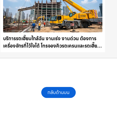
บริการรถเฮี๊ยบใกล้ฉัน งานเร่ง งานด่วน ต้องการ
เครื่องจักรที่ไว้ใจได้ โทรจองคิวรถเครนและรถเฮี๊ยบ
คุณภาพ ให้เช่าเครน.com
กลับด้านบน