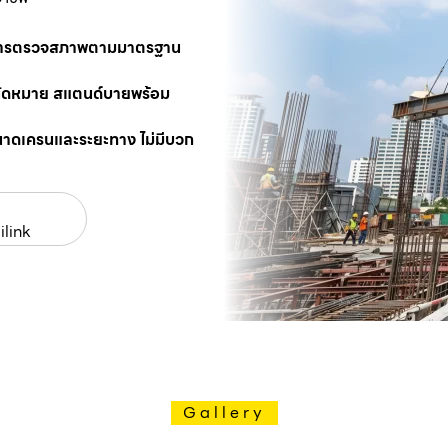
นการตรวจสภาพตามมาตรฐาน
นัดหมาย สแตนด์บายพร้อม
นาดเครนและระยะทาง ไม่มีบวก
ilink
Gallery