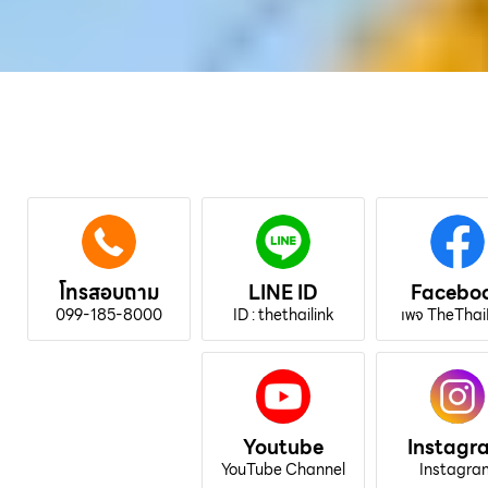
โทรสอบถาม
LINE ID
Facebo
099-185-8000
ID : thethailink
เพจ TheThai
Youtube
Instagr
YouTube Channel
Instagra