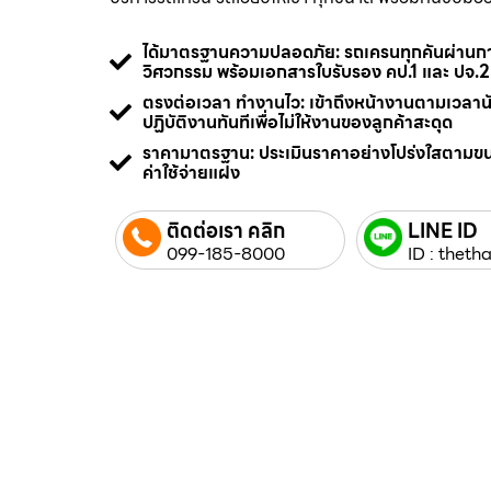
ได้มาตรฐานความปลอดภัย: รถเครนทุกคันผ่า
วิศวกรรม พร้อมเอกสารใบรับรอง คป.1 และ ปจ.2
ตรงต่อเวลา ทำงานไว: เข้าถึงหน้างานตามเวลา
ปฏิบัติงานทันทีเพื่อไม่ให้งานของลูกค้าสะดุด
ราคามาตรฐาน: ประเมินราคาอย่างโปร่งใสตามข
ค่าใช้จ่ายแฝง
ติดต่อเรา คลิก
LINE ID
099-185-8000
ID : thetha