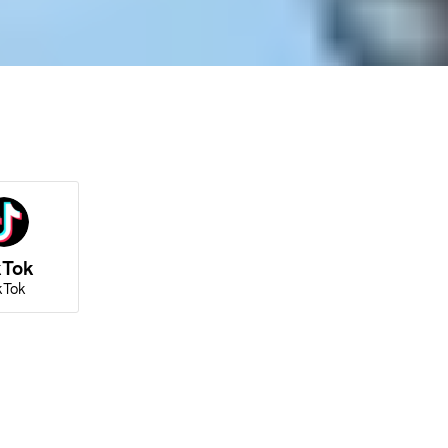
kTok
kTok