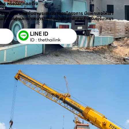
ักร หรือวัสดุก่อสร้าง
/ รายเดือน ยืดหยุ่นตามระยะเวลาของโครงการ มีแพ็กเกจให้เช่า
วัน/เต็มวัน) และเช่าเหมารายเดือนในราคาพิเศษสำหรับผู้รับเหมา
LINE ID
ID : thethailink