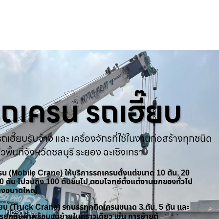
ารถเครน รถเฮี๊ยบ
ถเฮี๊ยบรับจ้าง และ เครื่องจักรที่ใช้ในงานก่อสร้างทุกชนิด
่วพื้นที่จังหวัดชลบุรี ระยอง ฉะเชิงเทรา
ครน (Mobile Crane) ให้บริการรถเครนตั้งแต่ขนาด 10 ตัน, 20
 50 ตัน ไปจนถึง 100 ตันขึ้นไป ตอบโจทย์ตั้งแต่งานยกของทั่วไป
้างขนาดใหญ่
ฮี๊ยบ (Truck Crane) รถบรรทุกติดเครนขนาด 3 ตัน, 5 ตัน และ
รยกสินค้าพร้อมขนย้ายในคราวเดียว เช่น การย้ายตู้