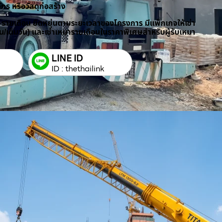
ักร หรือวัสดุก่อสร้าง
/ รายเดือน ยืดหยุ่นตามระยะเวลาของโครงการ มีแพ็กเกจให้เช่า
วัน/เต็มวัน) และเช่าเหมารายเดือนในราคาพิเศษสำหรับผู้รับเหมา
LINE ID
ID : thethailink