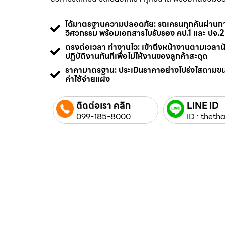
ได้มาตรฐานความปลอดภัย: รถเครนทุกคันผ่า
วิศวกรรม พร้อมเอกสารใบรับรอง คป.1 และ ปจ.2
ตรงต่อเวลา ทำงานไว: เข้าถึงหน้างานตามเวลา
ปฏิบัติงานทันทีเพื่อไม่ให้งานของลูกค้าสะดุด
ราคามาตรฐาน: ประเมินราคาอย่างโปร่งใสตามข
ค่าใช้จ่ายแฝง
ติดต่อเรา คลิก
LINE ID
099-185-8000
ID : thetha