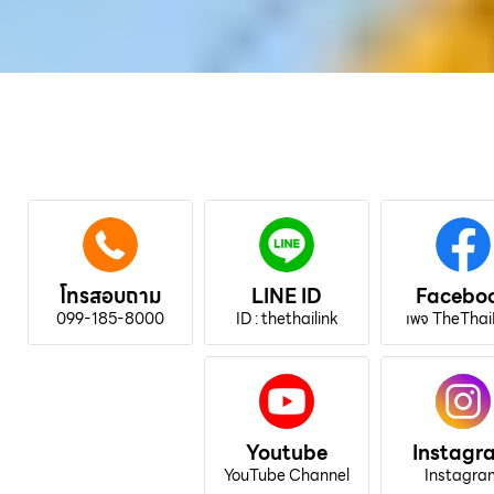
โทรสอบถาม
LINE ID
Facebo
099-185-8000
ID : thethailink
เพจ TheThai
Youtube
Instagr
YouTube Channel
Instagra