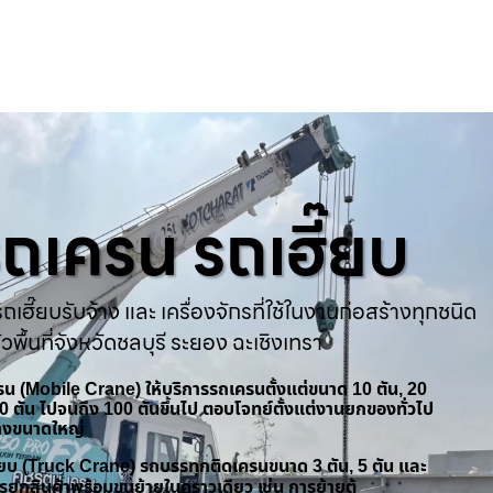
ารถเครน รถเฮี๊ยบ
ถเฮี๊ยบรับจ้าง และ เครื่องจักรที่ใช้ในงานก่อสร้างทุกชนิด
่วพื้นที่จังหวัดชลบุรี ระยอง ฉะเชิงเทรา
ครน (Mobile Crane) ให้บริการรถเครนตั้งแต่ขนาด 10 ตัน, 20
 50 ตัน ไปจนถึง 100 ตันขึ้นไป ตอบโจทย์ตั้งแต่งานยกของทั่วไป
้างขนาดใหญ่
ฮี๊ยบ (Truck Crane) รถบรรทุกติดเครนขนาด 3 ตัน, 5 ตัน และ
รยกสินค้าพร้อมขนย้ายในคราวเดียว เช่น การย้ายตู้