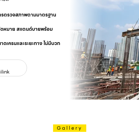
นการตรวจสภาพตามมาตรฐาน
นัดหมาย สแตนด์บายพร้อม
นาดเครนและระยะทาง ไม่มีบวก
ilink
Gallery