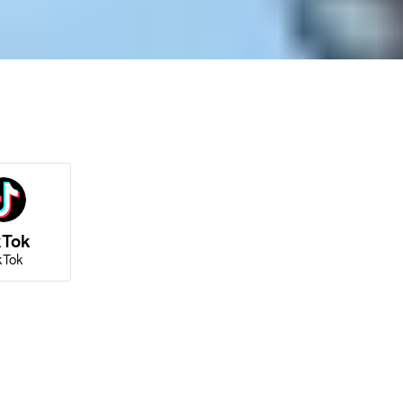
kTok
kTok