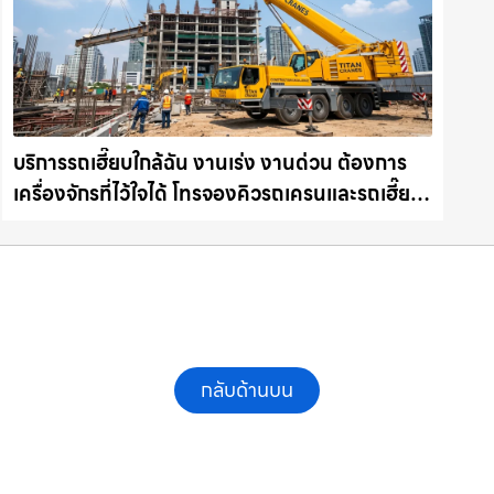
บริการรถเฮี๊ยบใกล้ฉัน งานเร่ง งานด่วน ต้องการ
เครื่องจักรที่ไว้ใจได้ โทรจองคิวรถเครนและรถเฮี๊ยบ
คุณภาพ ให้เช่าเครน.com
กลับด้านบน