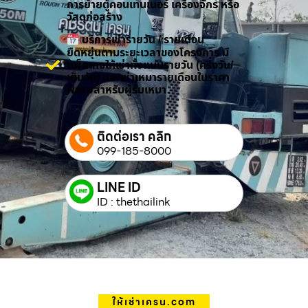
การย้ายตู้คอนเทนเนอร์ เครื่องจักร หรือ
วัสดุก่อสร้าง
บริการเช่ารายวัน / รายเดือน
ยืดหยุ่นตามระยะเวลาของโครงการ มี
แพ็กเกจให้เช่าทั้งแบบรายวัน (ครึ่งวัน/
เต็มวัน) และเช่าเหมารายเดือนในราคา
พิเศษสำหรับผู้รับเหมา
ติดต่อเรา คลิก
099-185-8000
LINE ID
ID : thethailink
ให้เช่าเครน.com