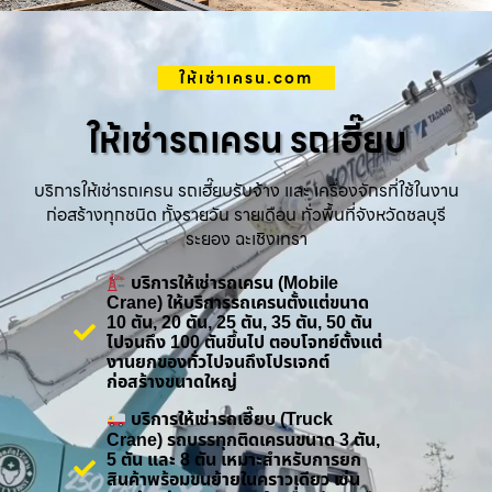
ให้เช่าเครน.com
ให้เช่ารถเครน รถเฮี๊ยบ
บริการให้เช่ารถเครน รถเฮี๊ยบรับจ้าง และ เครื่องจักรที่ใช้ในงาน
ก่อสร้างทุกชนิด ทั้งรายวัน รายเดือน ทั่วพื้นที่จังหวัดชลบุรี
ระยอง ฉะเชิงเทรา
บริการให้เช่ารถเครน (Mobile
Crane) ให้บริการรถเครนตั้งแต่ขนาด
10 ตัน, 20 ตัน, 25 ตัน, 35 ตัน, 50 ตัน
ไปจนถึง 100 ตันขึ้นไป ตอบโจทย์ตั้งแต่
งานยกของทั่วไปจนถึงโปรเจกต์
ก่อสร้างขนาดใหญ่
บริการให้เช่ารถเฮี๊ยบ (Truck
Crane) รถบรรทุกติดเครนขนาด 3 ตัน,
5 ตัน และ 8 ตัน เหมาะสำหรับการยก
สินค้าพร้อมขนย้ายในคราวเดียว เช่น