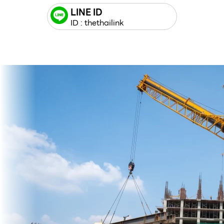
LINE ID
ID : thethailink