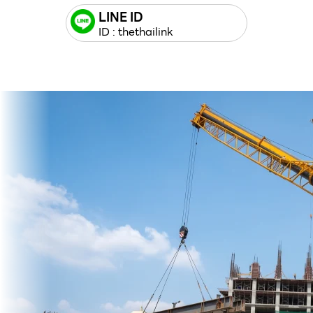
LINE ID
ID : thethailink