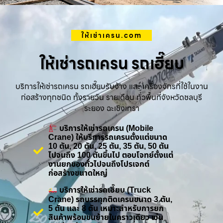
ให้เช่าเครน.com
ให้เช่ารถเครน รถเฮี๊ยบ
บริการให้เช่ารถเครน รถเฮี๊ยบรับจ้าง และ เครื่องจักรที่ใช้ในงาน
ก่อสร้างทุกชนิด ทั้งรายวัน รายเดือน ทั่วพื้นที่จังหวัดชลบุรี
ระยอง ฉะเชิงเทรา
บริการให้เช่ารถเครน (Mobile
Crane) ให้บริการรถเครนตั้งแต่ขนาด
10 ตัน, 20 ตัน, 25 ตัน, 35 ตัน, 50 ตัน
ไปจนถึง 100 ตันขึ้นไป ตอบโจทย์ตั้งแต่
งานยกของทั่วไปจนถึงโปรเจกต์
ก่อสร้างขนาดใหญ่
บริการให้เช่ารถเฮี๊ยบ (Truck
Crane) รถบรรทุกติดเครนขนาด 3 ตัน,
5 ตัน และ 8 ตัน เหมาะสำหรับการยก
สินค้าพร้อมขนย้ายในคราวเดียว เช่น