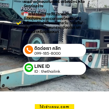
การย้ายตู้คอนเทนเนอร์ เครื่องจักร หรือ
วัสดุก่อสร้าง
บริการเช่ารายวัน / รายเดือน
ยืดหยุ่นตามระยะเวลาของโครงการ มี
แพ็กเกจให้เช่าทั้งแบบรายวัน (ครึ่งวัน/
เต็มวัน) และเช่าเหมารายเดือนในราคา
พิเศษสำหรับผู้รับเหมา
ติดต่อเรา คลิก
099-185-8000
LINE ID
ID : thethailink
ให้เช่าเครน.com