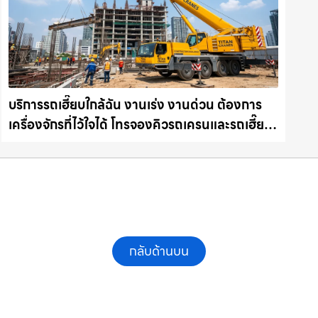
บริการรถเฮี๊ยบใกล้ฉัน งานเร่ง งานด่วน ต้องการ
เครื่องจักรที่ไว้ใจได้ โทรจองคิวรถเครนและรถเฮี๊ยบ
คุณภาพ ให้เช่าเครน.com
กลับด้านบน