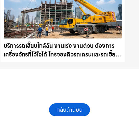
บริการรถเฮี๊ยบใกล้ฉัน งานเร่ง งานด่วน ต้องการ
เครื่องจักรที่ไว้ใจได้ โทรจองคิวรถเครนและรถเฮี๊ยบ
คุณภาพ ให้เช่าเครน.com
กลับด้านบน