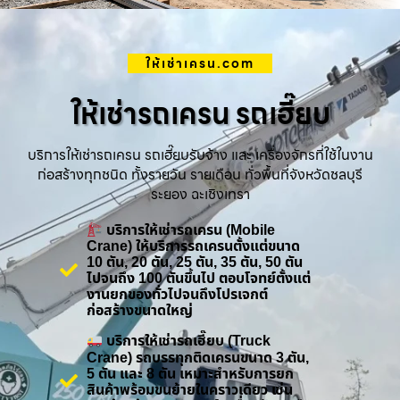
ให้เช่าเครน.com
ให้เช่ารถเครน รถเฮี๊ยบ
บริการให้เช่ารถเครน รถเฮี๊ยบรับจ้าง และ เครื่องจักรที่ใช้ในงาน
ก่อสร้างทุกชนิด ทั้งรายวัน รายเดือน ทั่วพื้นที่จังหวัดชลบุรี
ระยอง ฉะเชิงเทรา
บริการให้เช่ารถเครน (Mobile
Crane) ให้บริการรถเครนตั้งแต่ขนาด
10 ตัน, 20 ตัน, 25 ตัน, 35 ตัน, 50 ตัน
ไปจนถึง 100 ตันขึ้นไป ตอบโจทย์ตั้งแต่
งานยกของทั่วไปจนถึงโปรเจกต์
ก่อสร้างขนาดใหญ่
บริการให้เช่ารถเฮี๊ยบ (Truck
Crane) รถบรรทุกติดเครนขนาด 3 ตัน,
5 ตัน และ 8 ตัน เหมาะสำหรับการยก
สินค้าพร้อมขนย้ายในคราวเดียว เช่น