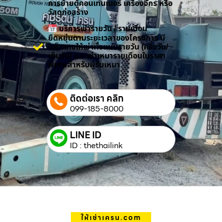
การย้ายตู้คอนเทนเนอร์ เครื่องจักร หรือ
วัสดุก่อสร้าง
บริการเช่ารายวัน / รายเดือน
ยืดหยุ่นตามระยะเวลาของโครงการ มี
แพ็กเกจให้เช่าทั้งแบบรายวัน (ครึ่งวัน/
เต็มวัน) และเช่าเหมารายเดือนในราคา
พิเศษสำหรับผู้รับเหมา
ติดต่อเรา คลิก
099-185-8000
LINE ID
ID : thethailink
ให้เช่าเครน.com