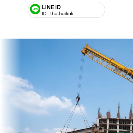
LINE ID
ID : thethailink