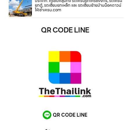
ประเภท: ครอบคลุมทั้ง รถเครนยกเครื่องจักร, รถเครน
ยกตู้, รถเฮี๊ยบยกเหล็ก และ รถเฮี๊ยบย้ายบ้านน็อคดาวน์
ให้เช่าเครน.com
QR CODE LINE
QR CODE LINE