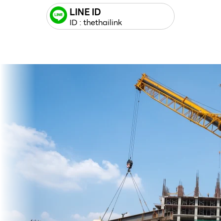
LINE ID
ID : thethailink