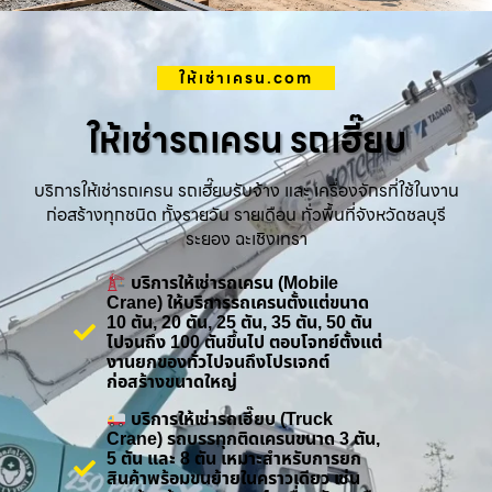
ให้เช่าเครน.com
ให้เช่ารถเครน รถเฮี๊ยบ
บริการให้เช่ารถเครน รถเฮี๊ยบรับจ้าง และ เครื่องจักรที่ใช้ในงาน
ก่อสร้างทุกชนิด ทั้งรายวัน รายเดือน ทั่วพื้นที่จังหวัดชลบุรี
ระยอง ฉะเชิงเทรา
บริการให้เช่ารถเครน (Mobile
Crane) ให้บริการรถเครนตั้งแต่ขนาด
10 ตัน, 20 ตัน, 25 ตัน, 35 ตัน, 50 ตัน
ไปจนถึง 100 ตันขึ้นไป ตอบโจทย์ตั้งแต่
งานยกของทั่วไปจนถึงโปรเจกต์
ก่อสร้างขนาดใหญ่
บริการให้เช่ารถเฮี๊ยบ (Truck
Crane) รถบรรทุกติดเครนขนาด 3 ตัน,
5 ตัน และ 8 ตัน เหมาะสำหรับการยก
สินค้าพร้อมขนย้ายในคราวเดียว เช่น