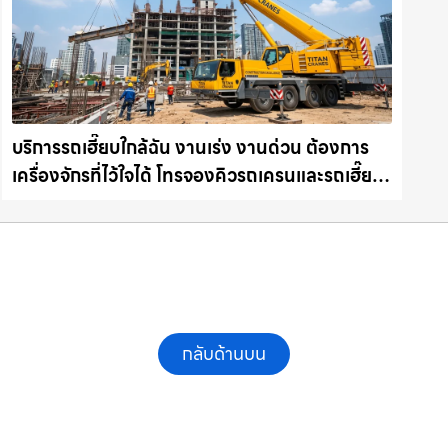
บริการรถเฮี๊ยบใกล้ฉัน งานเร่ง งานด่วน ต้องการ
เครื่องจักรที่ไว้ใจได้ โทรจองคิวรถเครนและรถเฮี๊ยบ
คุณภาพ ให้เช่าเครน.com
กลับด้านบน