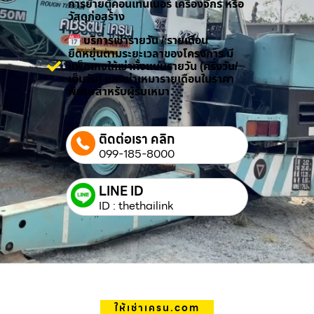
การย้ายตู้คอนเทนเนอร์ เครื่องจักร หรือ
วัสดุก่อสร้าง
บริการเช่ารายวัน / รายเดือน
ยืดหยุ่นตามระยะเวลาของโครงการ มี
แพ็กเกจให้เช่าทั้งแบบรายวัน (ครึ่งวัน/
เต็มวัน) และเช่าเหมารายเดือนในราคา
พิเศษสำหรับผู้รับเหมา
ติดต่อเรา คลิก
099-185-8000
LINE ID
ID : thethailink
ให้เช่าเครน.com