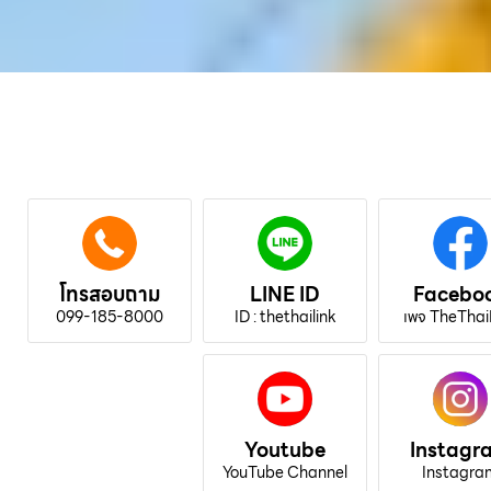
โทรสอบถาม
LINE ID
Facebo
099-185-8000
ID : thethailink
เพจ TheThai
Youtube
Instagr
YouTube Channel
Instagra