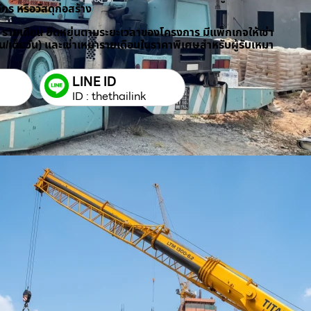
ักร หรือวัสดุก่อสร้าง
/ รายเดือน ยืดหยุ่นตามระยะเวลาของโครงการ มีแพ็กเกจให้เช่า
วัน/เต็มวัน) และเช่าเหมารายเดือนในราคาพิเศษสำหรับผู้รับเหมา
LINE ID
ID : thethailink