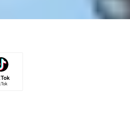
kTok
kTok