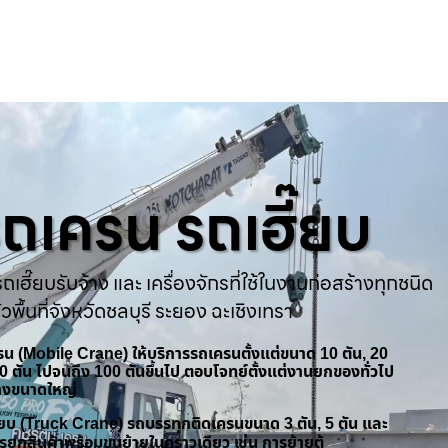
ารถเครน รถเฮี๊ยบ
ถเฮี๊ยบรับจ้าง และ เครื่องจักรที่ใช้ในงานก่อสร้างทุกชนิด
่วพื้นที่จังหวัดชลบุรี ระยอง ฉะเชิงเทรา
ครน (Mobile Crane) ให้บริการรถเครนตั้งแต่ขนาด 10 ตัน, 20
 50 ตัน ไปจนถึง 100 ตันขึ้นไป ตอบโจทย์ตั้งแต่งานยกของทั่วไป
้างขนาดใหญ่
ฮี๊ยบ (Truck Crane) รถบรรทุกติดเครนขนาด 3 ตัน, 5 ตัน และ
รยกสินค้าพร้อมขนย้ายในคราวเดียว เช่น การย้ายตู้