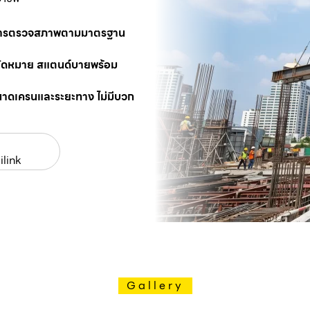
นการตรวจสภาพตามมาตรฐาน
นัดหมาย สแตนด์บายพร้อม
นาดเครนและระยะทาง ไม่มีบวก
ilink
Gallery