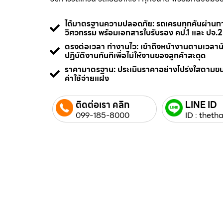
ได้มาตรฐานความปลอดภัย: รถเครนทุกคันผ่า
วิศวกรรม พร้อมเอกสารใบรับรอง คป.1 และ ปจ.2
ตรงต่อเวลา ทำงานไว: เข้าถึงหน้างานตามเวลา
ปฏิบัติงานทันทีเพื่อไม่ให้งานของลูกค้าสะดุด
ราคามาตรฐาน: ประเมินราคาอย่างโปร่งใสตามข
ค่าใช้จ่ายแฝง
ติดต่อเรา คลิก
LINE ID
099-185-8000
ID : thetha