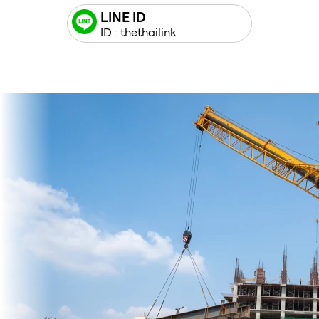
LINE ID
ID : thethailink