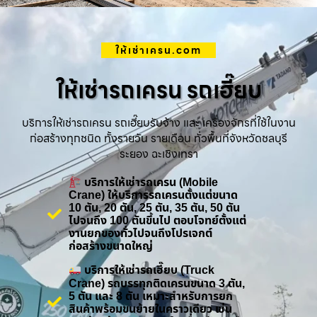
ให้เช่าเครน.com
ให้เช่ารถเครน รถเฮี๊ยบ
บริการให้เช่ารถเครน รถเฮี๊ยบรับจ้าง และ เครื่องจักรที่ใช้ในงาน
ก่อสร้างทุกชนิด ทั้งรายวัน รายเดือน ทั่วพื้นที่จังหวัดชลบุรี
ระยอง ฉะเชิงเทรา
บริการให้เช่ารถเครน (Mobile
Crane) ให้บริการรถเครนตั้งแต่ขนาด
10 ตัน, 20 ตัน, 25 ตัน, 35 ตัน, 50 ตัน
ไปจนถึง 100 ตันขึ้นไป ตอบโจทย์ตั้งแต่
งานยกของทั่วไปจนถึงโปรเจกต์
ก่อสร้างขนาดใหญ่
บริการให้เช่ารถเฮี๊ยบ (Truck
Crane) รถบรรทุกติดเครนขนาด 3 ตัน,
5 ตัน และ 8 ตัน เหมาะสำหรับการยก
สินค้าพร้อมขนย้ายในคราวเดียว เช่น