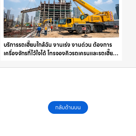
บริการรถเฮี๊ยบใกล้ฉัน งานเร่ง งานด่วน ต้องการ
เครื่องจักรที่ไว้ใจได้ โทรจองคิวรถเครนและรถเฮี๊ยบ
คุณภาพ ให้เช่าเครน.com
กลับด้านบน