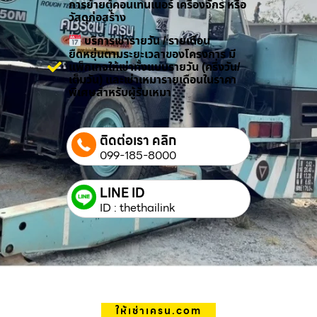
การย้ายตู้คอนเทนเนอร์ เครื่องจักร หรือ
วัสดุก่อสร้าง
บริการเช่ารายวัน / รายเดือน
ยืดหยุ่นตามระยะเวลาของโครงการ มี
แพ็กเกจให้เช่าทั้งแบบรายวัน (ครึ่งวัน/
เต็มวัน) และเช่าเหมารายเดือนในราคา
พิเศษสำหรับผู้รับเหมา
ติดต่อเรา คลิก
099-185-8000
LINE ID
ID : thethailink
ให้เช่าเครน.com