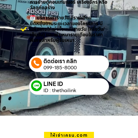
การย้ายตู้คอนเทนเนอร์ เครื่องจักร หรือ
วัสดุก่อสร้าง
บริการเช่ารายวัน / รายเดือน
ยืดหยุ่นตามระยะเวลาของโครงการ มี
แพ็กเกจให้เช่าทั้งแบบรายวัน (ครึ่งวัน/
เต็มวัน) และเช่าเหมารายเดือนในราคา
พิเศษสำหรับผู้รับเหมา
ติดต่อเรา คลิก
099-185-8000
LINE ID
ID : thethailink
ให้เช่าเครน.com