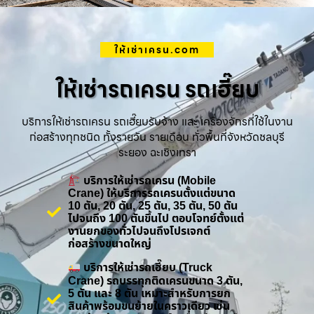
ให้เช่าเครน.com
ให้เช่ารถเครน รถเฮี๊ยบ
บริการให้เช่ารถเครน รถเฮี๊ยบรับจ้าง และ เครื่องจักรที่ใช้ในงาน
ก่อสร้างทุกชนิด ทั้งรายวัน รายเดือน ทั่วพื้นที่จังหวัดชลบุรี
ระยอง ฉะเชิงเทรา
บริการให้เช่ารถเครน (Mobile
Crane) ให้บริการรถเครนตั้งแต่ขนาด
10 ตัน, 20 ตัน, 25 ตัน, 35 ตัน, 50 ตัน
ไปจนถึง 100 ตันขึ้นไป ตอบโจทย์ตั้งแต่
งานยกของทั่วไปจนถึงโปรเจกต์
ก่อสร้างขนาดใหญ่
บริการให้เช่ารถเฮี๊ยบ (Truck
Crane) รถบรรทุกติดเครนขนาด 3 ตัน,
5 ตัน และ 8 ตัน เหมาะสำหรับการยก
สินค้าพร้อมขนย้ายในคราวเดียว เช่น