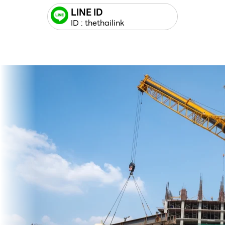
LINE ID
ID : thethailink