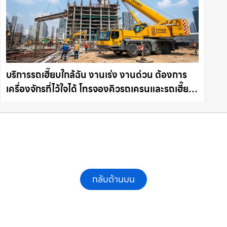
บริการรถเฮี๊ยบใกล้ฉัน งานเร่ง งานด่วน ต้องการ
เครื่องจักรที่ไว้ใจได้ โทรจองคิวรถเครนและรถเฮี๊ยบ
คุณภาพ ให้เช่าเครน.com
กลับด้านบน