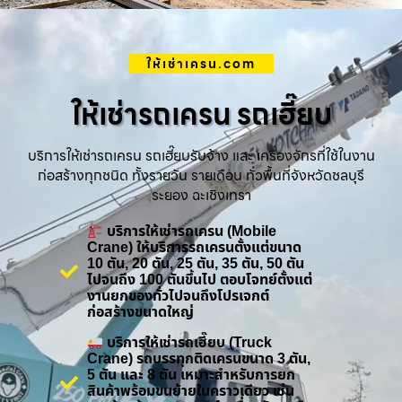
ให้เช่าเครน.com
ให้เช่ารถเครน รถเฮี๊ยบ
บริการให้เช่ารถเครน รถเฮี๊ยบรับจ้าง และ เครื่องจักรที่ใช้ในงาน
ก่อสร้างทุกชนิด ทั้งรายวัน รายเดือน ทั่วพื้นที่จังหวัดชลบุรี
ระยอง ฉะเชิงเทรา
บริการให้เช่ารถเครน (Mobile
Crane) ให้บริการรถเครนตั้งแต่ขนาด
10 ตัน, 20 ตัน, 25 ตัน, 35 ตัน, 50 ตัน
ไปจนถึง 100 ตันขึ้นไป ตอบโจทย์ตั้งแต่
งานยกของทั่วไปจนถึงโปรเจกต์
ก่อสร้างขนาดใหญ่
บริการให้เช่ารถเฮี๊ยบ (Truck
Crane) รถบรรทุกติดเครนขนาด 3 ตัน,
5 ตัน และ 8 ตัน เหมาะสำหรับการยก
สินค้าพร้อมขนย้ายในคราวเดียว เช่น