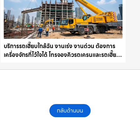
บริการรถเฮี๊ยบใกล้ฉัน งานเร่ง งานด่วน ต้องการ
เครื่องจักรที่ไว้ใจได้ โทรจองคิวรถเครนและรถเฮี๊ยบ
คุณภาพ ให้เช่าเครน.com
กลับด้านบน