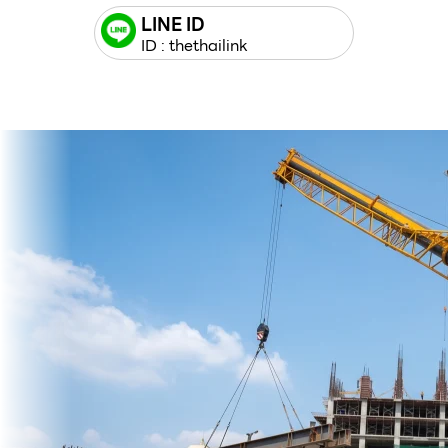
LINE ID
ID : thethailink