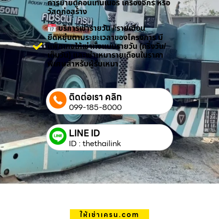
การย้ายตู้คอนเทนเนอร์ เครื่องจักร หรือ
วัสดุก่อสร้าง
บริการเช่ารายวัน / รายเดือน
ยืดหยุ่นตามระยะเวลาของโครงการ มี
แพ็กเกจให้เช่าทั้งแบบรายวัน (ครึ่งวัน/
เต็มวัน) และเช่าเหมารายเดือนในราคา
พิเศษสำหรับผู้รับเหมา
ติดต่อเรา คลิก
099-185-8000
LINE ID
ID : thethailink
ให้เช่าเครน.com