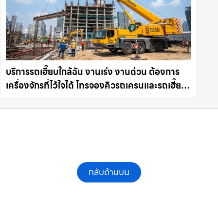
บริการรถเฮี๊ยบใกล้ฉัน งานเร่ง งานด่วน ต้องการ
เครื่องจักรที่ไว้ใจได้ โทรจองคิวรถเครนและรถเฮี๊ยบ
คุณภาพ ให้เช่าเครน.com
กลับด้านบน