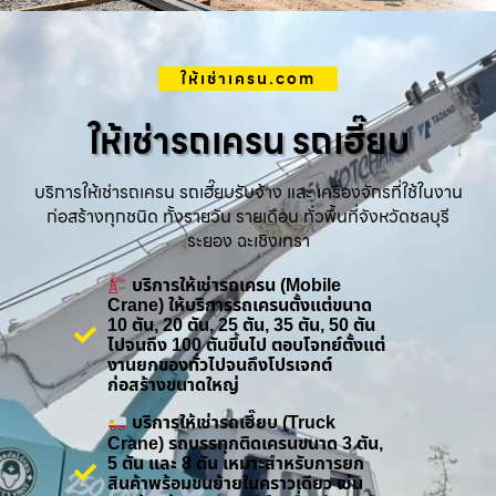
ให้เช่าเครน.com
ให้เช่ารถเครน รถเฮี๊ยบ
บริการให้เช่ารถเครน รถเฮี๊ยบรับจ้าง และ เครื่องจักรที่ใช้ในงาน
ก่อสร้างทุกชนิด ทั้งรายวัน รายเดือน ทั่วพื้นที่จังหวัดชลบุรี
ระยอง ฉะเชิงเทรา
บริการให้เช่ารถเครน (Mobile
Crane) ให้บริการรถเครนตั้งแต่ขนาด
10 ตัน, 20 ตัน, 25 ตัน, 35 ตัน, 50 ตัน
ไปจนถึง 100 ตันขึ้นไป ตอบโจทย์ตั้งแต่
งานยกของทั่วไปจนถึงโปรเจกต์
ก่อสร้างขนาดใหญ่
บริการให้เช่ารถเฮี๊ยบ (Truck
Crane) รถบรรทุกติดเครนขนาด 3 ตัน,
5 ตัน และ 8 ตัน เหมาะสำหรับการยก
สินค้าพร้อมขนย้ายในคราวเดียว เช่น