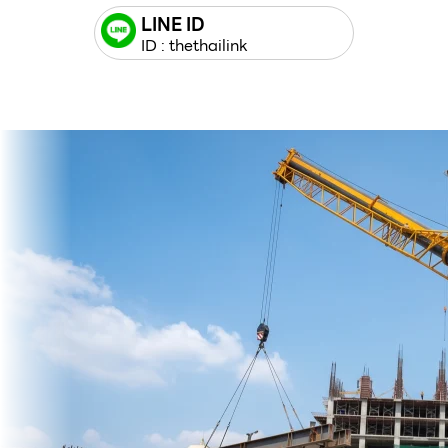
LINE ID
ID : thethailink