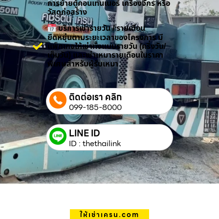
การย้ายตู้คอนเทนเนอร์ เครื่องจักร หรือ
วัสดุก่อสร้าง
บริการเช่ารายวัน / รายเดือน
ยืดหยุ่นตามระยะเวลาของโครงการ มี
แพ็กเกจให้เช่าทั้งแบบรายวัน (ครึ่งวัน/
เต็มวัน) และเช่าเหมารายเดือนในราคา
พิเศษสำหรับผู้รับเหมา
ติดต่อเรา คลิก
099-185-8000
LINE ID
ID : thethailink
ให้เช่าเครน.com