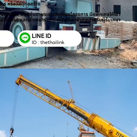
ักร หรือวัสดุก่อสร้าง
/ รายเดือน ยืดหยุ่นตามระยะเวลาของโครงการ มีแพ็กเกจให้เช่า
วัน/เต็มวัน) และเช่าเหมารายเดือนในราคาพิเศษสำหรับผู้รับเหมา
LINE ID
ID : thethailink