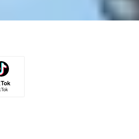
kTok
kTok