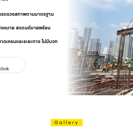
นการตรวจสภาพตามมาตรฐาน
นัดหมาย สแตนด์บายพร้อม
นาดเครนและระยะทาง ไม่มีบวก
ilink
Gallery