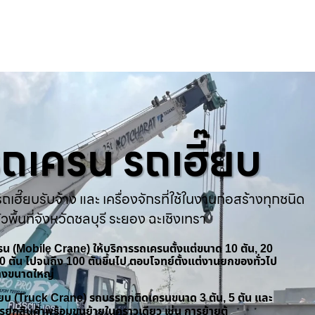
ารถเครน รถเฮี๊ยบ
ถเฮี๊ยบรับจ้าง และ เครื่องจักรที่ใช้ในงานก่อสร้างทุกชนิด
่วพื้นที่จังหวัดชลบุรี ระยอง ฉะเชิงเทรา
ครน (Mobile Crane) ให้บริการรถเครนตั้งแต่ขนาด 10 ตัน, 20
 50 ตัน ไปจนถึง 100 ตันขึ้นไป ตอบโจทย์ตั้งแต่งานยกของทั่วไป
้างขนาดใหญ่
ฮี๊ยบ (Truck Crane) รถบรรทุกติดเครนขนาด 3 ตัน, 5 ตัน และ
รยกสินค้าพร้อมขนย้ายในคราวเดียว เช่น การย้ายตู้