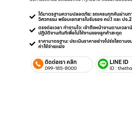
ได้มาตรฐานความปลอดภัย: รถเครนทุกคันผ่า
วิศวกรรม พร้อมเอกสารใบรับรอง คป.1 และ ปจ.2
ตรงต่อเวลา ทำงานไว: เข้าถึงหน้างานตามเวลา
ปฏิบัติงานทันทีเพื่อไม่ให้งานของลูกค้าสะดุด
ราคามาตรฐาน: ประเมินราคาอย่างโปร่งใสตามข
ค่าใช้จ่ายแฝง
ติดต่อเรา คลิก
LINE ID
099-185-8000
ID : thetha