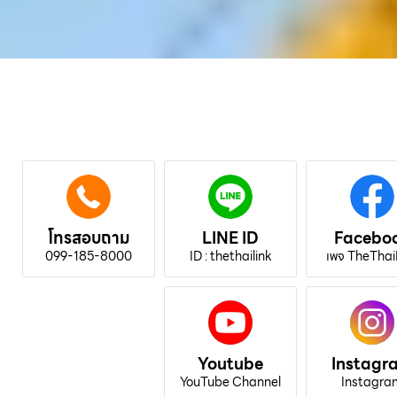
โทรสอบถาม
LINE ID
Facebo
099-185-8000
ID : thethailink
เพจ TheThai
Youtube
Instagr
YouTube Channel
Instagra