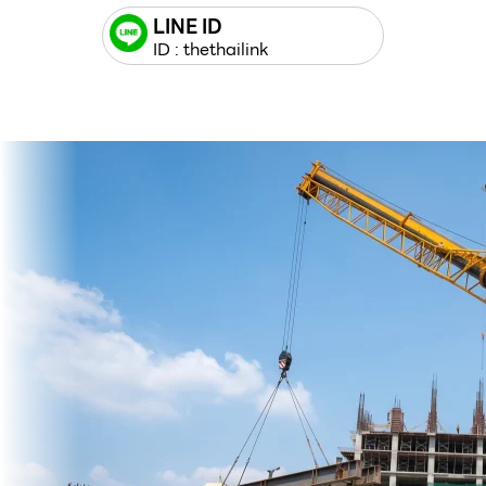
LINE ID
ID : thethailink