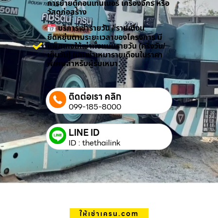
การย้ายตู้คอนเทนเนอร์ เครื่องจักร หรือ
วัสดุก่อสร้าง
บริการเช่ารายวัน / รายเดือน
ยืดหยุ่นตามระยะเวลาของโครงการ มี
แพ็กเกจให้เช่าทั้งแบบรายวัน (ครึ่งวัน/
เต็มวัน) และเช่าเหมารายเดือนในราคา
พิเศษสำหรับผู้รับเหมา
ติดต่อเรา คลิก
099-185-8000
LINE ID
ID : thethailink
ให้เช่าเครน.com