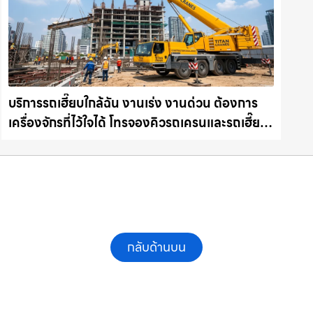
บริการรถเฮี๊ยบใกล้ฉัน งานเร่ง งานด่วน ต้องการ
เครื่องจักรที่ไว้ใจได้ โทรจองคิวรถเครนและรถเฮี๊ยบ
คุณภาพ ให้เช่าเครน.com
กลับด้านบน