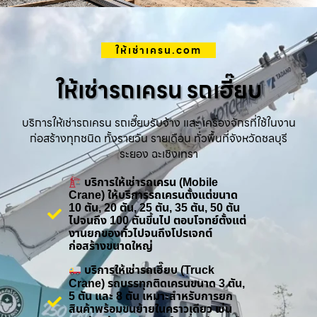
ให้เช่าเครน.com
ให้เช่ารถเครน รถเฮี๊ยบ
บริการให้เช่ารถเครน รถเฮี๊ยบรับจ้าง และ เครื่องจักรที่ใช้ในงาน
ก่อสร้างทุกชนิด ทั้งรายวัน รายเดือน ทั่วพื้นที่จังหวัดชลบุรี
ระยอง ฉะเชิงเทรา
บริการให้เช่ารถเครน (Mobile
Crane) ให้บริการรถเครนตั้งแต่ขนาด
10 ตัน, 20 ตัน, 25 ตัน, 35 ตัน, 50 ตัน
ไปจนถึง 100 ตันขึ้นไป ตอบโจทย์ตั้งแต่
งานยกของทั่วไปจนถึงโปรเจกต์
ก่อสร้างขนาดใหญ่
บริการให้เช่ารถเฮี๊ยบ (Truck
Crane) รถบรรทุกติดเครนขนาด 3 ตัน,
5 ตัน และ 8 ตัน เหมาะสำหรับการยก
สินค้าพร้อมขนย้ายในคราวเดียว เช่น