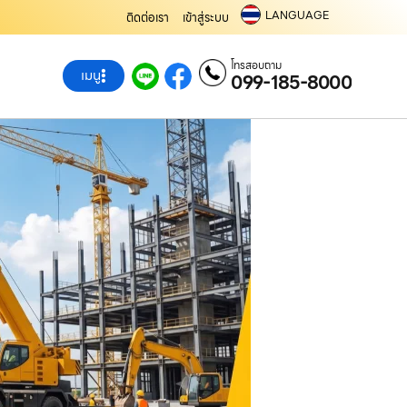
LANGUAGE
ติดต่อเรา
เข้าสู่ระบบ
โทรสอบถาม
เมนู
099-185-8000