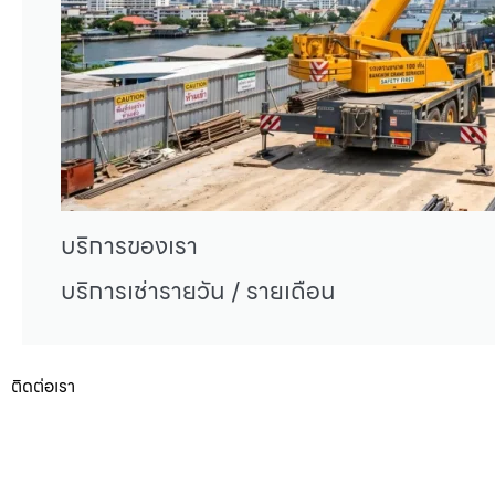
บริการของเรา
บริการเช่ารายวัน / รายเดือน
ติดต่อเรา