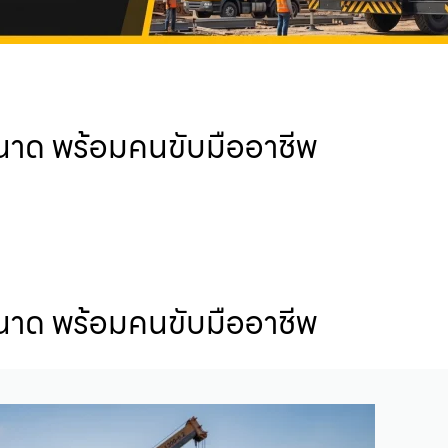
กขนาด พร้อมคนขับมืออาชีพ
กขนาด พร้อมคนขับมืออาชีพ