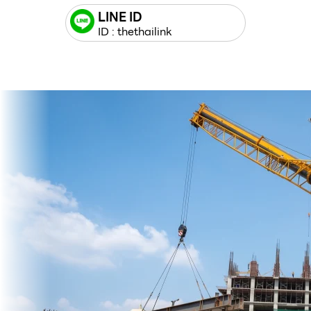
LINE ID
ID : thethailink