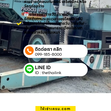
การย้ายตู้คอนเทนเนอร์ เครื่องจักร หรือ
วัสดุก่อสร้าง
บริการเช่ารายวัน / รายเดือน
ยืดหยุ่นตามระยะเวลาของโครงการ มี
แพ็กเกจให้เช่าทั้งแบบรายวัน (ครึ่งวัน/
เต็มวัน) และเช่าเหมารายเดือนในราคา
พิเศษสำหรับผู้รับเหมา
ติดต่อเรา คลิก
099-185-8000
LINE ID
ID : thethailink
ให้เช่าเครน.com