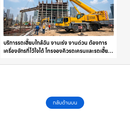
บริการรถเฮี๊ยบใกล้ฉัน งานเร่ง งานด่วน ต้องการ
เครื่องจักรที่ไว้ใจได้ โทรจองคิวรถเครนและรถเฮี๊ยบ
คุณภาพ ให้เช่าเครน.com
กลับด้านบน