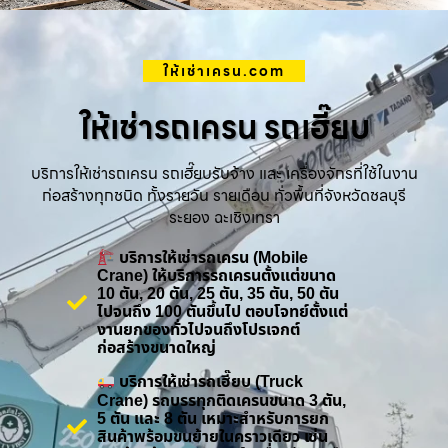
ให้เช่าเครน.com
ให้เช่ารถเครน รถเฮี๊ยบ
บริการให้เช่ารถเครน รถเฮี๊ยบรับจ้าง และ เครื่องจักรที่ใช้ในงาน
ก่อสร้างทุกชนิด ทั้งรายวัน รายเดือน ทั่วพื้นที่จังหวัดชลบุรี
ระยอง ฉะเชิงเทรา
บริการให้เช่ารถเครน (Mobile
Crane) ให้บริการรถเครนตั้งแต่ขนาด
10 ตัน, 20 ตัน, 25 ตัน, 35 ตัน, 50 ตัน
ไปจนถึง 100 ตันขึ้นไป ตอบโจทย์ตั้งแต่
งานยกของทั่วไปจนถึงโปรเจกต์
ก่อสร้างขนาดใหญ่
บริการให้เช่ารถเฮี๊ยบ (Truck
Crane) รถบรรทุกติดเครนขนาด 3 ตัน,
5 ตัน และ 8 ตัน เหมาะสำหรับการยก
สินค้าพร้อมขนย้ายในคราวเดียว เช่น