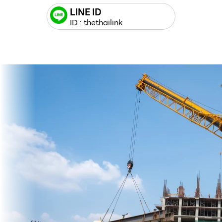
LINE ID
ID : thethailink