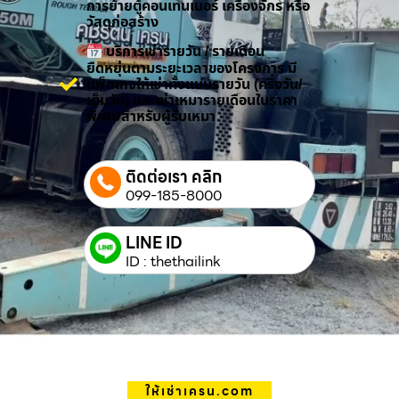
การย้ายตู้คอนเทนเนอร์ เครื่องจักร หรือ
วัสดุก่อสร้าง
บริการเช่ารายวัน / รายเดือน
ยืดหยุ่นตามระยะเวลาของโครงการ มี
แพ็กเกจให้เช่าทั้งแบบรายวัน (ครึ่งวัน/
เต็มวัน) และเช่าเหมารายเดือนในราคา
พิเศษสำหรับผู้รับเหมา
ติดต่อเรา คลิก
099-185-8000
LINE ID
ID : thethailink
ให้เช่าเครน.com