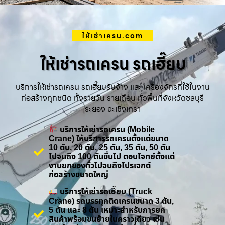
ให้เช่าเครน.com
ให้เช่ารถเครน รถเฮี๊ยบ
บริการให้เช่ารถเครน รถเฮี๊ยบรับจ้าง และ เครื่องจักรที่ใช้ในงาน
ก่อสร้างทุกชนิด ทั้งรายวัน รายเดือน ทั่วพื้นที่จังหวัดชลบุรี
ระยอง ฉะเชิงเทรา
บริการให้เช่ารถเครน (Mobile
Crane) ให้บริการรถเครนตั้งแต่ขนาด
10 ตัน, 20 ตัน, 25 ตัน, 35 ตัน, 50 ตัน
ไปจนถึง 100 ตันขึ้นไป ตอบโจทย์ตั้งแต่
งานยกของทั่วไปจนถึงโปรเจกต์
ก่อสร้างขนาดใหญ่
บริการให้เช่ารถเฮี๊ยบ (Truck
Crane) รถบรรทุกติดเครนขนาด 3 ตัน,
5 ตัน และ 8 ตัน เหมาะสำหรับการยก
สินค้าพร้อมขนย้ายในคราวเดียว เช่น