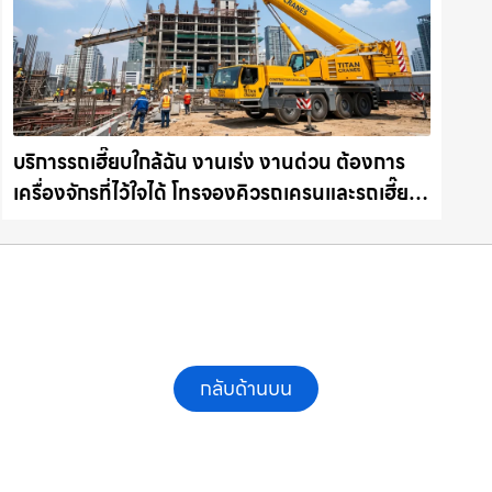
บริการรถเฮี๊ยบใกล้ฉัน งานเร่ง งานด่วน ต้องการ
เครื่องจักรที่ไว้ใจได้ โทรจองคิวรถเครนและรถเฮี๊ยบ
คุณภาพ ให้เช่าเครน.com
กลับด้านบน