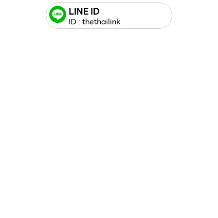
LINE ID
ID : thethailink