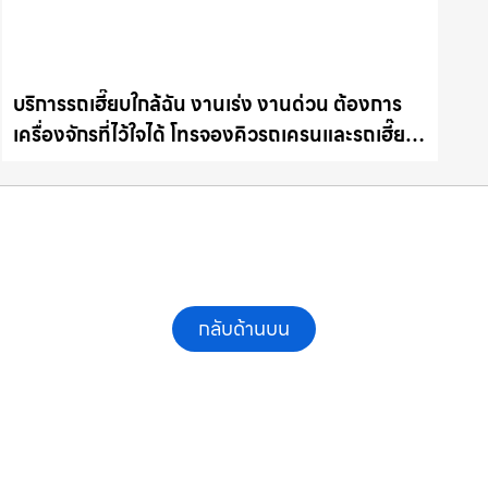
บริการรถเฮี๊ยบใกล้ฉัน งานเร่ง งานด่วน ต้องการ
เครื่องจักรที่ไว้ใจได้ โทรจองคิวรถเครนและรถเฮี๊ยบ
คุณภาพ ให้เช่าเครน.com
กลับด้านบน