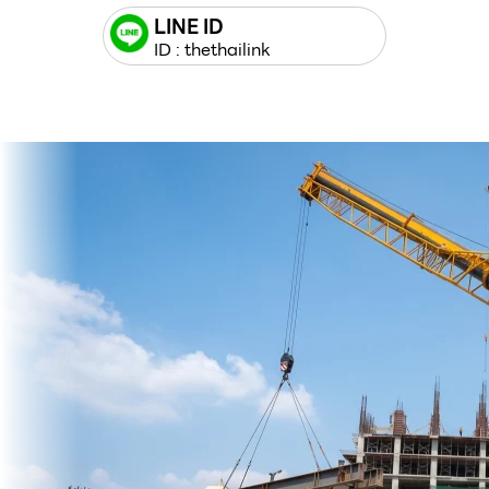
LINE ID
ID : thethailink