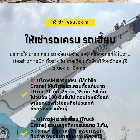
ให้เช่าเครน.com
ให้เช่ารถเครน รถเฮี๊ยบ
บริการให้เช่ารถเครน รถเฮี๊ยบรับจ้าง และ เครื่องจักรที่ใช้ในงาน
ก่อสร้างทุกชนิด ทั้งรายวัน รายเดือน ทั่วพื้นที่จังหวัดชลบุรี
ระยอง ฉะเชิงเทรา
บริการให้เช่ารถเครน (Mobile
Crane) ให้บริการรถเครนตั้งแต่ขนาด
10 ตัน, 20 ตัน, 25 ตัน, 35 ตัน, 50 ตัน
ไปจนถึง 100 ตันขึ้นไป ตอบโจทย์ตั้งแต่
งานยกของทั่วไปจนถึงโปรเจกต์
ก่อสร้างขนาดใหญ่
บริการให้เช่ารถเฮี๊ยบ (Truck
Crane) รถบรรทุกติดเครนขนาด 3 ตัน,
5 ตัน และ 8 ตัน เหมาะสำหรับการยก
สินค้าพร้อมขนย้ายในคราวเดียว เช่น