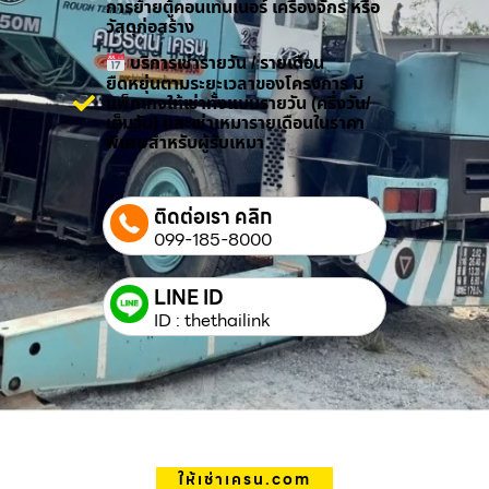
การย้ายตู้คอนเทนเนอร์ เครื่องจักร หรือ
วัสดุก่อสร้าง
บริการเช่ารายวัน / รายเดือน
ยืดหยุ่นตามระยะเวลาของโครงการ มี
แพ็กเกจให้เช่าทั้งแบบรายวัน (ครึ่งวัน/
เต็มวัน) และเช่าเหมารายเดือนในราคา
พิเศษสำหรับผู้รับเหมา
ติดต่อเรา คลิก
099-185-8000
LINE ID
ID : thethailink
ให้เช่าเครน.com