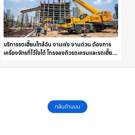
บริการรถเฮี๊ยบใกล้ฉัน งานเร่ง งานด่วน ต้องการ
เครื่องจักรที่ไว้ใจได้ โทรจองคิวรถเครนและรถเฮี๊ยบ
คุณภาพ ให้เช่าเครน.com
กลับด้านบน