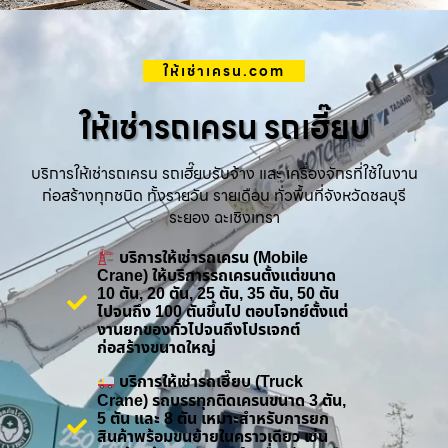
ให้เช่าเครน.com
ให้เช่ารถเครน รถเฮี๊ยบ
บริการให้เช่ารถเครน รถเฮี๊ยบรับจ้าง และ เครื่องจักรที่ใช้ในงาน
ก่อสร้างทุกชนิด ทั้งรายวัน รายเดือน ทั่วพื้นที่จังหวัดชลบุรี
ระยอง ฉะเชิงเทรา
บริการให้เช่ารถเครน (Mobile
Crane) ให้บริการรถเครนตั้งแต่ขนาด
10 ตัน, 20 ตัน, 25 ตัน, 35 ตัน, 50 ตัน
ไปจนถึง 100 ตันขึ้นไป ตอบโจทย์ตั้งแต่
งานยกของทั่วไปจนถึงโปรเจกต์
ก่อสร้างขนาดใหญ่
บริการให้เช่ารถเฮี๊ยบ (Truck
Crane) รถบรรทุกติดเครนขนาด 3 ตัน,
5 ตัน และ 8 ตัน เหมาะสำหรับการยก
สินค้าพร้อมขนย้ายในคราวเดียว เช่น