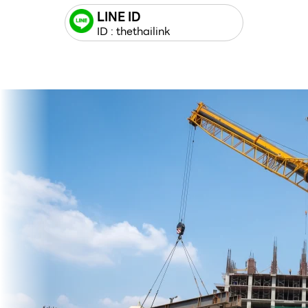
LINE ID
ID : thethailink