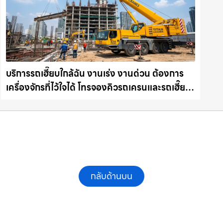
บริการรถเฮี๊ยบใกล้ฉัน งานเร่ง งานด่วน ต้องการ
เครื่องจักรที่ไว้ใจได้ โทรจองคิวรถเครนและรถเฮี๊ยบ
คุณภาพ ให้เช่าเครน.com
กลับด้านบน