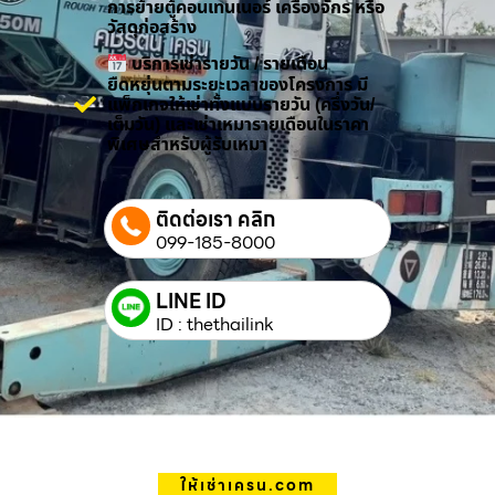
การย้ายตู้คอนเทนเนอร์ เครื่องจักร หรือ
วัสดุก่อสร้าง
บริการเช่ารายวัน / รายเดือน
ยืดหยุ่นตามระยะเวลาของโครงการ มี
แพ็กเกจให้เช่าทั้งแบบรายวัน (ครึ่งวัน/
เต็มวัน) และเช่าเหมารายเดือนในราคา
พิเศษสำหรับผู้รับเหมา
ติดต่อเรา คลิก
099-185-8000
LINE ID
ID : thethailink
ให้เช่าเครน.com