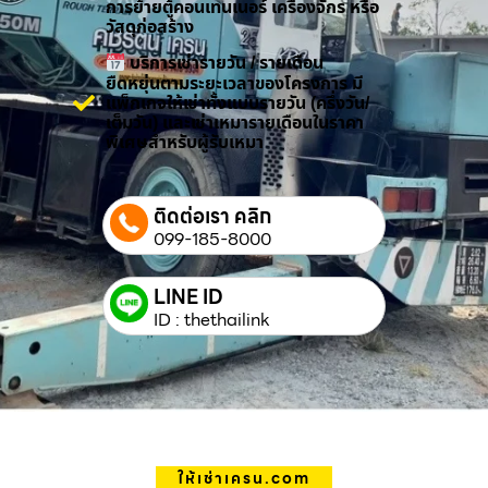
การย้ายตู้คอนเทนเนอร์ เครื่องจักร หรือ
วัสดุก่อสร้าง
บริการเช่ารายวัน / รายเดือน
ยืดหยุ่นตามระยะเวลาของโครงการ มี
แพ็กเกจให้เช่าทั้งแบบรายวัน (ครึ่งวัน/
เต็มวัน) และเช่าเหมารายเดือนในราคา
พิเศษสำหรับผู้รับเหมา
ติดต่อเรา คลิก
099-185-8000
LINE ID
ID : thethailink
ให้เช่าเครน.com