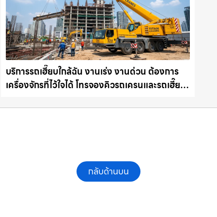
บริการรถเฮี๊ยบใกล้ฉัน งานเร่ง งานด่วน ต้องการ
เครื่องจักรที่ไว้ใจได้ โทรจองคิวรถเครนและรถเฮี๊ยบ
คุณภาพ ให้เช่าเครน.com
กลับด้านบน