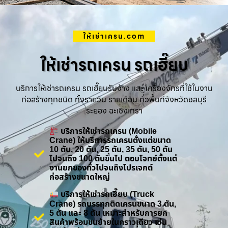
ให้เช่าเครน.com
ให้เช่ารถเครน รถเฮี๊ยบ
บริการให้เช่ารถเครน รถเฮี๊ยบรับจ้าง และ เครื่องจักรที่ใช้ในงาน
ก่อสร้างทุกชนิด ทั้งรายวัน รายเดือน ทั่วพื้นที่จังหวัดชลบุรี
ระยอง ฉะเชิงเทรา
บริการให้เช่ารถเครน (Mobile
Crane) ให้บริการรถเครนตั้งแต่ขนาด
10 ตัน, 20 ตัน, 25 ตัน, 35 ตัน, 50 ตัน
ไปจนถึง 100 ตันขึ้นไป ตอบโจทย์ตั้งแต่
งานยกของทั่วไปจนถึงโปรเจกต์
ก่อสร้างขนาดใหญ่
บริการให้เช่ารถเฮี๊ยบ (Truck
Crane) รถบรรทุกติดเครนขนาด 3 ตัน,
5 ตัน และ 8 ตัน เหมาะสำหรับการยก
สินค้าพร้อมขนย้ายในคราวเดียว เช่น