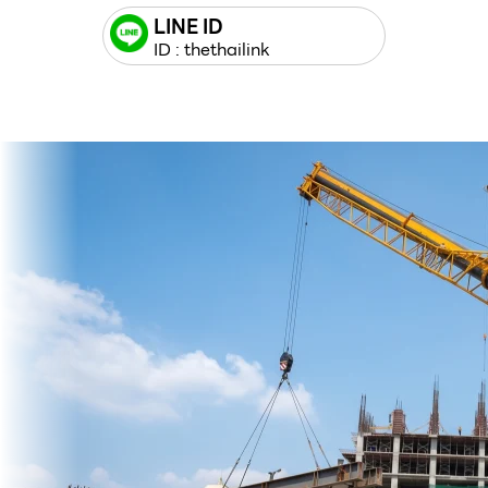
LINE ID
ID : thethailink