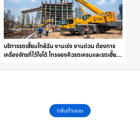
บริการรถเฮี๊ยบใกล้ฉัน งานเร่ง งานด่วน ต้องการ
เครื่องจักรที่ไว้ใจได้ โทรจองคิวรถเครนและรถเฮี๊ยบ
คุณภาพ ให้เช่าเครน.com
กลับด้านบน