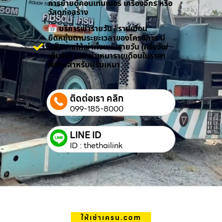
การย้ายตู้คอนเทนเนอร์ เครื่องจักร หรือ
วัสดุก่อสร้าง
บริการเช่ารายวัน / รายเดือน
ยืดหยุ่นตามระยะเวลาของโครงการ มี
แพ็กเกจให้เช่าทั้งแบบรายวัน (ครึ่งวัน/
เต็มวัน) และเช่าเหมารายเดือนในราคา
พิเศษสำหรับผู้รับเหมา
ติดต่อเรา คลิก
099-185-8000
LINE ID
ID : thethailink
ให้เช่าเครน.com