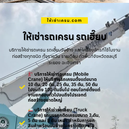
ให้เช่าเครน.com
ให้เช่ารถเครน รถเฮี๊ยบ
บริการให้เช่ารถเครน รถเฮี๊ยบรับจ้าง และ เครื่องจักรที่ใช้ในงาน
ก่อสร้างทุกชนิด ทั้งรายวัน รายเดือน ทั่วพื้นที่จังหวัดชลบุรี
ระยอง ฉะเชิงเทรา
บริการให้เช่ารถเครน (Mobile
Crane) ให้บริการรถเครนตั้งแต่ขนาด
10 ตัน, 20 ตัน, 25 ตัน, 35 ตัน, 50 ตัน
ไปจนถึง 100 ตันขึ้นไป ตอบโจทย์ตั้งแต่
งานยกของทั่วไปจนถึงโปรเจกต์
ก่อสร้างขนาดใหญ่
บริการให้เช่ารถเฮี๊ยบ (Truck
Crane) รถบรรทุกติดเครนขนาด 3 ตัน,
5 ตัน และ 8 ตัน เหมาะสำหรับการยก
สินค้าพร้อมขนย้ายในคราวเดียว เช่น