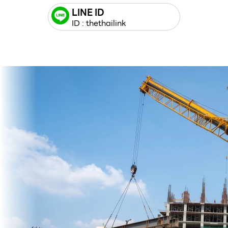
LINE ID
ID : thethailink