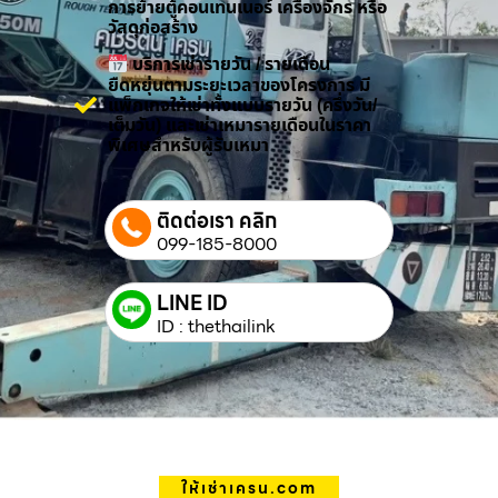
การย้ายตู้คอนเทนเนอร์ เครื่องจักร หรือ
วัสดุก่อสร้าง
บริการเช่ารายวัน / รายเดือน
ยืดหยุ่นตามระยะเวลาของโครงการ มี
แพ็กเกจให้เช่าทั้งแบบรายวัน (ครึ่งวัน/
เต็มวัน) และเช่าเหมารายเดือนในราคา
พิเศษสำหรับผู้รับเหมา
ติดต่อเรา คลิก
099-185-8000
LINE ID
ID : thethailink
ให้เช่าเครน.com