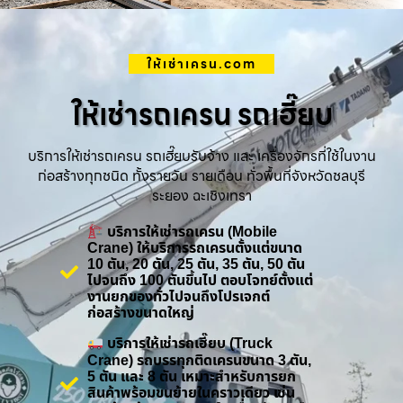
ให้เช่าเครน.com
ให้เช่ารถเครน รถเฮี๊ยบ
บริการให้เช่ารถเครน รถเฮี๊ยบรับจ้าง และ เครื่องจักรที่ใช้ในงาน
ก่อสร้างทุกชนิด ทั้งรายวัน รายเดือน ทั่วพื้นที่จังหวัดชลบุรี
ระยอง ฉะเชิงเทรา
บริการให้เช่ารถเครน (Mobile
Crane) ให้บริการรถเครนตั้งแต่ขนาด
10 ตัน, 20 ตัน, 25 ตัน, 35 ตัน, 50 ตัน
ไปจนถึง 100 ตันขึ้นไป ตอบโจทย์ตั้งแต่
งานยกของทั่วไปจนถึงโปรเจกต์
ก่อสร้างขนาดใหญ่
บริการให้เช่ารถเฮี๊ยบ (Truck
Crane) รถบรรทุกติดเครนขนาด 3 ตัน,
5 ตัน และ 8 ตัน เหมาะสำหรับการยก
สินค้าพร้อมขนย้ายในคราวเดียว เช่น