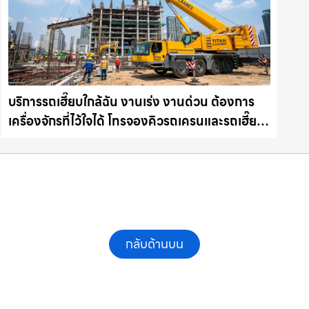
บริการรถเฮี๊ยบใกล้ฉัน งานเร่ง งานด่วน ต้องการ
เครื่องจักรที่ไว้ใจได้ โทรจองคิวรถเครนและรถเฮี๊ยบ
คุณภาพ ให้เช่าเครน.com
กลับด้านบน