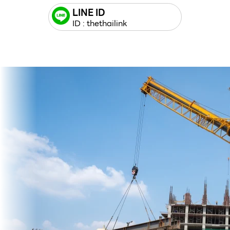
LINE ID
ID : thethailink