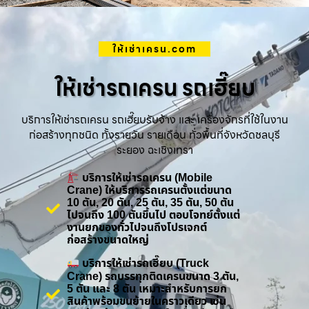
ให้เช่าเครน.com
ให้เช่ารถเครน รถเฮี๊ยบ
บริการให้เช่ารถเครน รถเฮี๊ยบรับจ้าง และ เครื่องจักรที่ใช้ในงาน
ก่อสร้างทุกชนิด ทั้งรายวัน รายเดือน ทั่วพื้นที่จังหวัดชลบุรี
ระยอง ฉะเชิงเทรา
บริการให้เช่ารถเครน (Mobile
Crane) ให้บริการรถเครนตั้งแต่ขนาด
10 ตัน, 20 ตัน, 25 ตัน, 35 ตัน, 50 ตัน
ไปจนถึง 100 ตันขึ้นไป ตอบโจทย์ตั้งแต่
งานยกของทั่วไปจนถึงโปรเจกต์
ก่อสร้างขนาดใหญ่
บริการให้เช่ารถเฮี๊ยบ (Truck
Crane) รถบรรทุกติดเครนขนาด 3 ตัน,
5 ตัน และ 8 ตัน เหมาะสำหรับการยก
สินค้าพร้อมขนย้ายในคราวเดียว เช่น