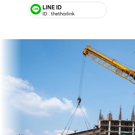
LINE ID
ID : thethailink