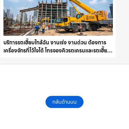
บริการรถเฮี๊ยบใกล้ฉัน งานเร่ง งานด่วน ต้องการ
เครื่องจักรที่ไว้ใจได้ โทรจองคิวรถเครนและรถเฮี๊ยบ
คุณภาพ ให้เช่าเครน.com
กลับด้านบน