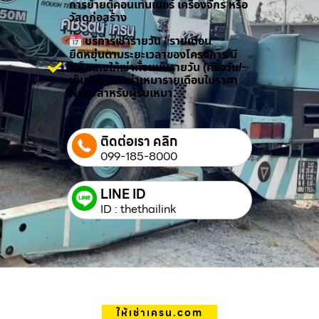
การย้ายตู้คอนเทนเนอร์ เครื่องจักร หรือ
วัสดุก่อสร้าง
บริการเช่ารายวัน / รายเดือน
ยืดหยุ่นตามระยะเวลาของโครงการ มี
แพ็กเกจให้เช่าทั้งแบบรายวัน (ครึ่งวัน/
เต็มวัน) และเช่าเหมารายเดือนในราคา
พิเศษสำหรับผู้รับเหมา
ติดต่อเรา คลิก
099-185-8000
LINE ID
ID : thethailink
ให้เช่าเครน.com