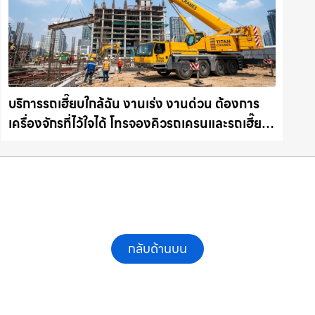
บริการรถเฮี๊ยบใกล้ฉัน งานเร่ง งานด่วน ต้องการ
เครื่องจักรที่ไว้ใจได้ โทรจองคิวรถเครนและรถเฮี๊ยบ
คุณภาพ ให้เช่าเครน.com
กลับด้านบน