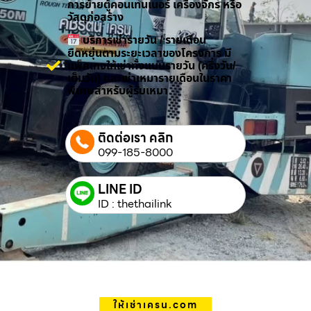
การย้ายตู้คอนเทนเนอร์ เครื่องจักร หรือ
วัสดุก่อสร้าง
บริการเช่ารายวัน / รายเดือน
ยืดหยุ่นตามระยะเวลาของโครงการ มี
แพ็กเกจให้เช่าทั้งแบบรายวัน (ครึ่งวัน/
เต็มวัน) และเช่าเหมารายเดือนในราคา
พิเศษสำหรับผู้รับเหมา
ติดต่อเรา คลิก
099-185-8000
LINE ID
ID : thethailink
ให้เช่าเครน.com