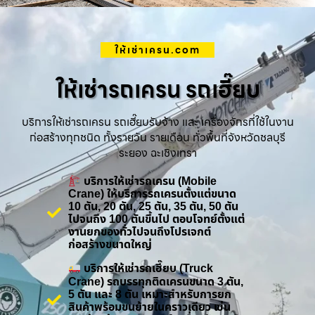
ให้เช่าเครน.com
ให้เช่ารถเครน รถเฮี๊ยบ
บริการให้เช่ารถเครน รถเฮี๊ยบรับจ้าง และ เครื่องจักรที่ใช้ในงาน
ก่อสร้างทุกชนิด ทั้งรายวัน รายเดือน ทั่วพื้นที่จังหวัดชลบุรี
ระยอง ฉะเชิงเทรา
บริการให้เช่ารถเครน (Mobile
Crane) ให้บริการรถเครนตั้งแต่ขนาด
10 ตัน, 20 ตัน, 25 ตัน, 35 ตัน, 50 ตัน
ไปจนถึง 100 ตันขึ้นไป ตอบโจทย์ตั้งแต่
งานยกของทั่วไปจนถึงโปรเจกต์
ก่อสร้างขนาดใหญ่
บริการให้เช่ารถเฮี๊ยบ (Truck
Crane) รถบรรทุกติดเครนขนาด 3 ตัน,
5 ตัน และ 8 ตัน เหมาะสำหรับการยก
สินค้าพร้อมขนย้ายในคราวเดียว เช่น