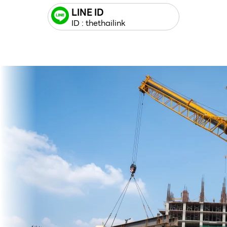
LINE ID
ID : thethailink